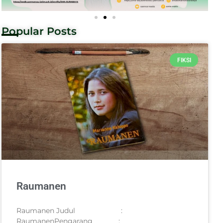
Popular Posts
FIKSI
Raumanen
Raumanen Judul :
RaumanenPengarang :