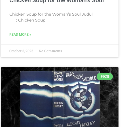
Chicken Soup for the Woman’s Soul
Chicken Soup for the Woman’s Soul Judul
: Chicken Soup
READ MORE »
October 3, 2025
No Comments
FIKSI