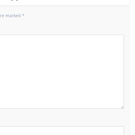
 are marked
*