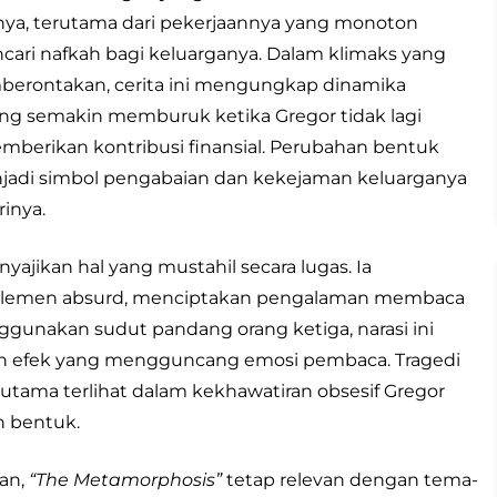
ya, terutama dari pekerjaannya yang monoton
cari nafkah bagi keluarganya. Dalam klimaks yang
erontakan, cerita ini mengungkap dinamika
ang semakin memburuk ketika Gregor tidak lagi
erikan kontribusi finansial. Perubahan bentuk
jadi simbol pengabaian dan kekejaman keluarganya
rinya.
jikan hal yang mustahil secara lugas. Ia
n-elemen absurd, menciptakan pengalaman membaca
nakan sudut pandang orang ketiga, narasi ini
kan efek yang mengguncang emosi pembaca. Tragedi
utama terlihat dalam kekhawatiran obsesif Gregor
h bentuk.
kan,
“The Metamorphosis”
tetap relevan dengan tema-