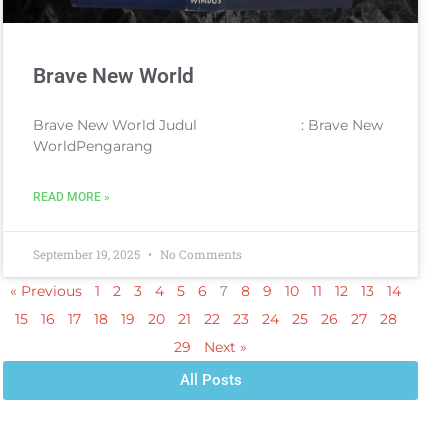
Brave New World
Brave New World Judul : Brave New
WorldPengarang
READ MORE »
September 19, 2025
No Comments
7
« Previous
1
2
3
4
5
6
8
9
10
11
12
13
14
15
16
17
18
19
20
21
22
23
24
25
26
27
28
29
Next »
All Posts