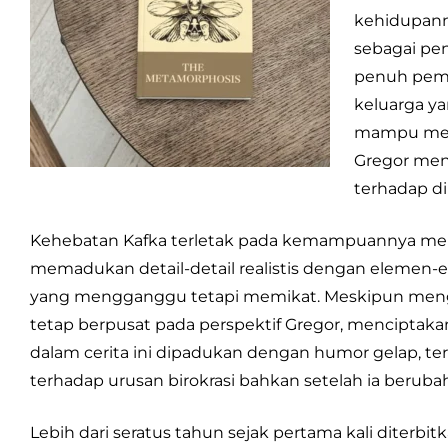
kehidupann
sebagai pen
penuh pemb
keluarga y
mampu memb
Gregor men
terhadap di
Kehebatan Kafka terletak pada kemampuannya menya
memadukan detail-detail realistis dengan eleme
yang mengganggu tetapi memikat. Meskipun menggu
tetap berpusat pada perspektif Gregor, mencipta
dalam cerita ini dipadukan dengan humor gelap, ter
terhadap urusan birokrasi bahkan setelah ia beruba
Lebih dari seratus tahun sejak pertama kali diterbit