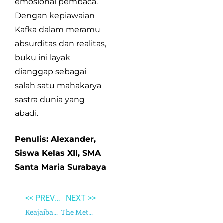
emosional pembaca.
Dengan kepiawaian
Kafka dalam meramu
absurditas dan realitas,
buku ini layak
dianggap sebagai
salah satu mahakarya
sastra dunia yang
abadi.
Penulis: Alexander,
Siswa Kelas XII, SMA
Santa Maria Surabaya
<< PREVIOUS
NEXT >>
Keajaiban Antioksidan
The Metamorphosis and Other Stories