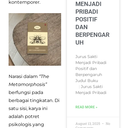
kontemporer.
MENJADI
PRIBADI
POSITIF
DAN
BERPENGAR
UH
Jurus Sakti
Menjadi Pribadi
Positif dan
Berpengaruh
Narasi dalam
“The
Judul Buku
Metamorphosis”
: Jurus Sakti
berfungsi pada
Menjadi Pribadi
berbagai tingkatan. Di
READ MORE »
satu sisi, karya ini
adalah potret
August 13, 2025
No
psikologis yang
Comments