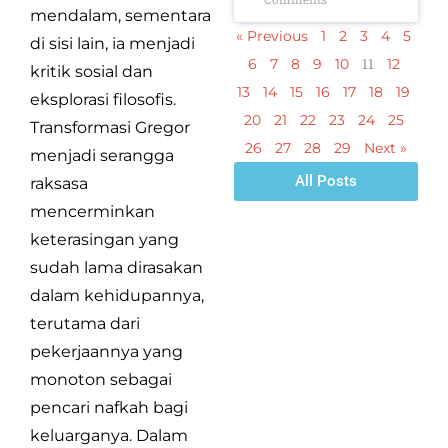
mendalam, sementara
« Previous
1
2
3
4
5
di sisi lain, ia menjadi
11
6
7
8
9
10
12
kritik sosial dan
13
14
15
16
17
18
19
eksplorasi filosofis.
20
21
22
23
24
25
Transformasi Gregor
26
27
28
29
Next »
menjadi serangga
All Posts
raksasa
mencerminkan
keterasingan yang
sudah lama dirasakan
dalam kehidupannya,
terutama dari
pekerjaannya yang
monoton sebagai
pencari nafkah bagi
keluarganya. Dalam