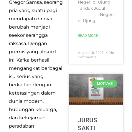
Negeri di Ujung
Gregor Samsa, seorang
Tanduk Judul
pria yang suatu pagi
: Negeri
mendapati dirinya
di Ujung
berubah menjadi
seekor serangga
READ MORE »
raksasa. Dengan
premis yang absurd
August 16, 2025
No
Comments
ini, Kafka berhasil
mengangkat berbagai
isu serius yang
MOTIVASI
berkaitan dengan
keterasingan dalam
dunia modern,
hubungan keluarga,
dan kekejaman
JURUS
peradaban
SAKTI