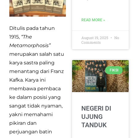
READ MORE »
Ditulis pada tahun
1915,
“The
August 19, 2025
No
Comments
Metamorphosis”
merupakan salah satu
karya sastra paling
FIKSI
menantang dari Franz
Kafka. Karya ini
membawa pembaca
ke dalam posisi yang
sangat tidak nyaman,
NEGERI DI
yakni memahami
UJUNG
pikiran dan
TANDUK
perjuangan batin