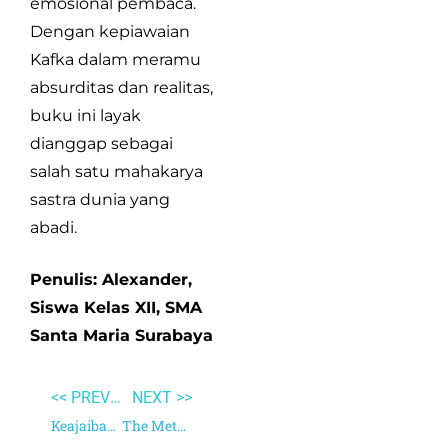
emosional pembaca.
Dengan kepiawaian
Kafka dalam meramu
absurditas dan realitas,
buku ini layak
dianggap sebagai
salah satu mahakarya
sastra dunia yang
abadi.
Penulis: Alexander,
Siswa Kelas XII, SMA
Santa Maria Surabaya
<< PREVIOUS
NEXT >>
Keajaiban Antioksidan
The Metamorphosis and Other Stories