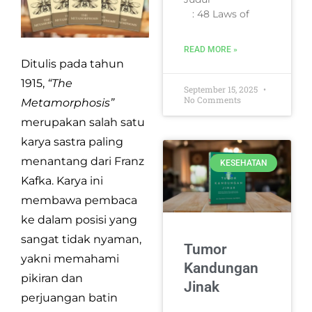
: 48 Laws of
READ MORE »
Ditulis pada tahun
1915,
“The
September 15, 2025
No Comments
Metamorphosis”
merupakan salah satu
karya sastra paling
menantang dari Franz
KESEHATAN
Kafka. Karya ini
membawa pembaca
ke dalam posisi yang
sangat tidak nyaman,
Tumor
yakni memahami
Kandungan
pikiran dan
Jinak
perjuangan batin