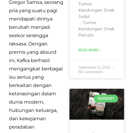
Gregor Samsa, seorang
Tumor
Kandungan Jinak
pria yang suatu pagi
Judul
mendapati dirinya
: Tumor
berubah menjadi
Kandungan Jinak
Penulis
seekor serangga
raksasa. Dengan
READ MORE »
premis yang absurd
ini, Kafka berhasil
September 12, 2025
mengangkat berbagai
No Comments
isu serius yang
berkaitan dengan
keterasingan dalam
BIOGRAFI
dunia modern,
hubungan keluarga,
dan kekejaman
peradaban