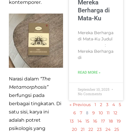
Mereka
kontemporer.
Berharga di
Mata-Ku
Mereka Berharga
di Mata-Ku Judul
:
Mereka Berharga
di
READ MORE »
Narasi dalam
“The
Metamorphosis”
September 10, 2025
No Comments
berfungsi pada
berbagai tingkatan. Di
« Previous
1
2
3
4
5
satu sisi, karya ini
8
6
7
9
10
11
12
adalah potret
13
14
15
16
17
18
19
psikologis yang
20
21
22
23
24
25