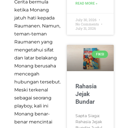
Cerita bermula
READ MORE »
ketika Monang
jatuh hati kepada
July 30, 2026
No Comments
Raumanen. Namun,
July 31, 2026
teman-teman
Raumanen yang
mengetahui sifat
FIKSI
dan latar belakang
Monang berusaha
mencegah
hubungan tersebut.
Rahasia
Meski terkenal
Jejak
sebagai seorang
Bundar
playboy, kali ini
Monang benar-
Sapta Siaga:
benar mencintai
Rahasia Jejak
Bundar Judul