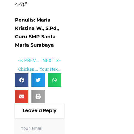
4-7).”
Penulis: Maria
Kristina W., S.Pd,,
Guru SMP Santa
Maria Surabaya
<< PREVIOUS
NEXT >>
Chicken Soup for the Woman’s Soul
Your Next Five Moves
Leave a Reply
Your email