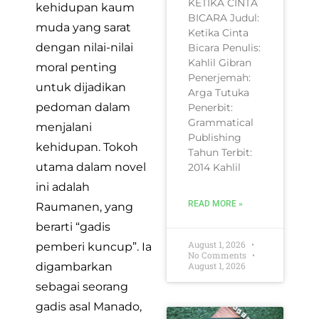
KETIKA CINTA
kehidupan kaum
BICARA Judul:
muda yang sarat
Ketika Cinta
dengan nilai-nilai
Bicara Penulis:
Kahlil Gibran
moral penting
Penerjemah:
untuk dijadikan
Arga Tutuka
pedoman dalam
Penerbit:
Grammatical
menjalani
Publishing
kehidupan. Tokoh
Tahun Terbit:
utama dalam novel
2014 Kahlil
ini adalah
READ MORE »
Raumanen, yang
berarti “gadis
August 1, 2026
pemberi kuncup”. Ia
No Comments
August 1, 2026
digambarkan
sebagai seorang
gadis asal Manado,