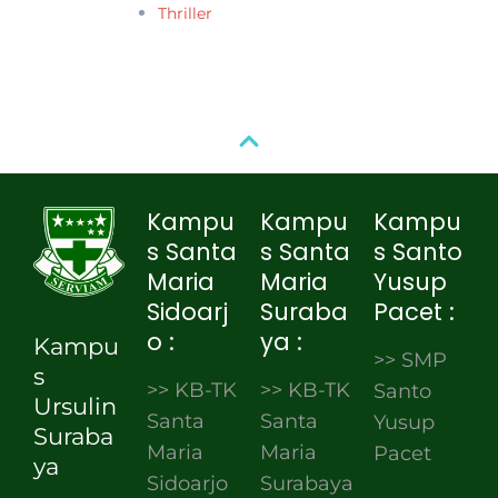
Thriller
Kampu
Kampu
Kampu
s Santa
s Santa
s Santo
Maria
Maria
Yusup
Sidoarj
Suraba
Pacet :
o :
ya :
Kampu
>> SMP
s
>> KB-TK
>> KB-TK
Santo
Ursulin
Santa
Santa
Yusup
Suraba
Maria
Maria
Pacet
ya
Sidoarjo
Surabaya