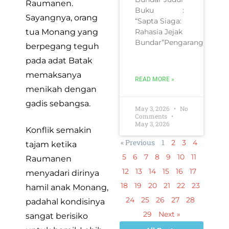
Raumanen.
Buku :
Sayangnya, orang
“Sapta Siaga:
tua Monang yang
Rahasia Jejak
Bundar”Pengarang
berpegang teguh
pada adat Batak
memaksanya
READ MORE »
menikah dengan
gadis sebangsa.
May 3, 2026
No
Comments
May 3, 2026
Konflik semakin
« Previous
1
2
3
4
tajam ketika
5
6
7
8
9
10
11
Raumanen
12
13
14
15
16
17
menyadari dirinya
18
19
20
21
22
23
hamil anak Monang,
24
25
26
27
28
padahal kondisinya
29
Next »
sangat berisiko