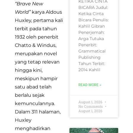
KETIKA CINTA
“Brave New
BICARA Judul:
World”
karya Aldous
Ketika Cinta
Bicara Penulis:
Huxley, pertama kali
Kahlil Gibran
terbit pada tahun
Penerjemah:
1932 oleh penerbit
Arga Tutuka
Penerbit:
Chatto & Windus,
Grammatical
merupakan novel
Publishing
yang tetap relevan
Tahun Terbit:
2014 Kahlil
hingga kini,
meskipun hampir
READ MORE »
satu abad telah
berlalu sejak
August 1, 2026
kemunculannya.
No Comments
August 1, 2026
Dalam 311 halaman,
Huxley
menghadirkan