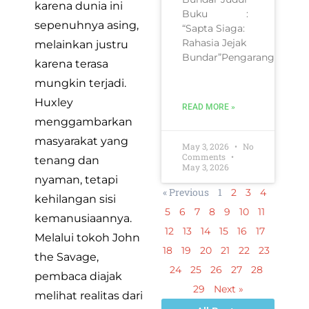
karena dunia ini
Buku :
sepenuhnya asing,
“Sapta Siaga:
Rahasia Jejak
melainkan justru
Bundar”Pengarang
karena terasa
mungkin terjadi.
Huxley
READ MORE »
menggambarkan
masyarakat yang
May 3, 2026
No
Comments
tenang dan
May 3, 2026
nyaman, tetapi
« Previous
1
2
3
4
kehilangan sisi
5
6
7
8
9
10
11
kemanusiaannya.
12
13
14
15
16
17
Melalui tokoh John
18
19
20
21
22
23
the Savage,
24
25
26
27
28
pembaca diajak
29
Next »
melihat realitas dari