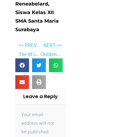
Reneabelard,
Siswa Kelas XII
SMA Santa Maria
Surabaya
<< PREVIOUS
NEXT >>
The 48 Laws of Power
Chicken Soup for the Woman’s Soul
Leave a Reply
Your email
address will not
be published.