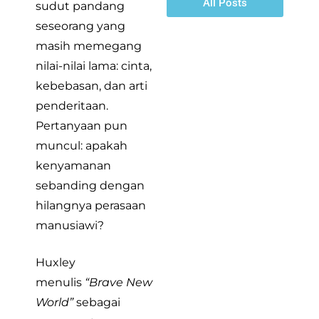
All Posts
sudut pandang
seseorang yang
masih memegang
nilai-nilai lama: cinta,
kebebasan, dan arti
penderitaan.
Pertanyaan pun
muncul: apakah
kenyamanan
sebanding dengan
hilangnya perasaan
manusiawi?
Huxley
menulis
“Brave New
World”
sebagai