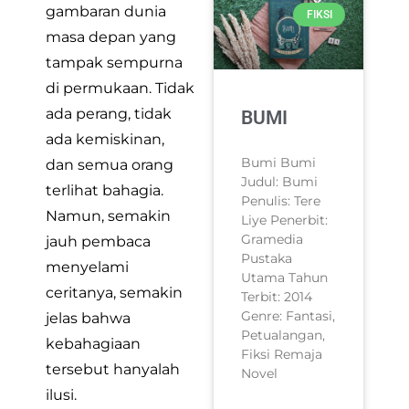
gambaran dunia
FIKSI
masa depan yang
tampak sempurna
di permukaan. Tidak
ada perang, tidak
BUMI
ada kemiskinan,
Bumi Bumi
dan semua orang
Judul: Bumi
terlihat bahagia.
Penulis: Tere
Namun, semakin
Liye Penerbit:
Gramedia
jauh pembaca
Pustaka
menyelami
Utama Tahun
ceritanya, semakin
Terbit: 2014
Genre: Fantasi,
jelas bahwa
Petualangan,
kebahagiaan
Fiksi Remaja
tersebut hanyalah
Novel
ilusi.