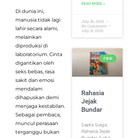
READ MORE »
Di dunia ini,
manusia tidak lagi
July 30, 2026
No Comments
lahir secara alami,
July 31, 2026
melainkan
diproduksi di
laboratorium. Cinta
FIKSI
digantikan oleh
seks bebas, rasa
sakit dan emosi
mendalam
Rahasia
dihapuskan demi
Jejak
menjaga kestabilan.
Bundar
Sebagai pembaca,
muncul perasaan
Sapta Siaga:
Rahasia Jejak
terganggu bukan
Bundar Judul