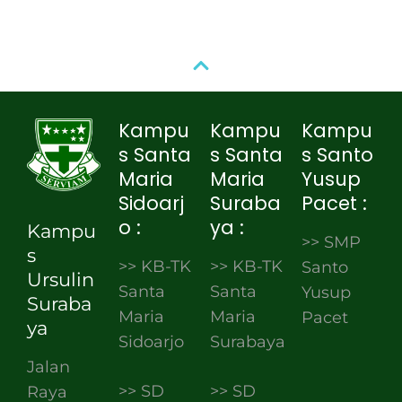
Kampu
Kampu
Kampu
s Santa
s Santa
s Santo
Maria
Maria
Yusup
Sidoarj
Suraba
Pacet :
o :
ya :
Kampu
>> SMP
s
>> KB-TK
>> KB-TK
Santo
Ursulin
Santa
Santa
Yusup
Suraba
Maria
Maria
Pacet
ya
Sidoarjo
Surabaya
Jalan
>> SD
>> SD
Raya