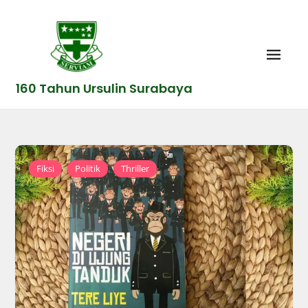
Skip
to
content
160 Tahun Ursulin Surabaya
,
,
Fiksi
Politik
Thriller