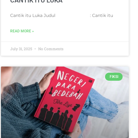
CANTIK ITU LUKA
Cantik itu Luka Judul : Cantik itu
READ MORE »
July 31, 2025
No Comments
FIKSI