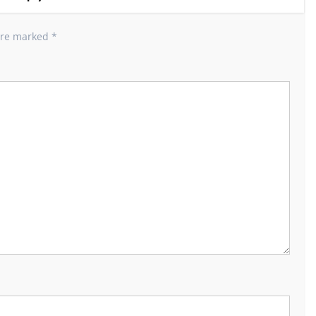
 are marked
*