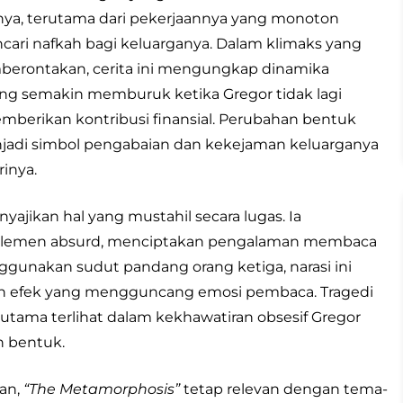
ya, terutama dari pekerjaannya yang monoton
cari nafkah bagi keluarganya. Dalam klimaks yang
erontakan, cerita ini mengungkap dinamika
ang semakin memburuk ketika Gregor tidak lagi
erikan kontribusi finansial. Perubahan bentuk
jadi simbol pengabaian dan kekejaman keluarganya
rinya.
jikan hal yang mustahil secara lugas. Ia
n-elemen absurd, menciptakan pengalaman membaca
nakan sudut pandang orang ketiga, narasi ini
kan efek yang mengguncang emosi pembaca. Tragedi
utama terlihat dalam kekhawatiran obsesif Gregor
h bentuk.
kan,
“The Metamorphosis”
tetap relevan dengan tema-