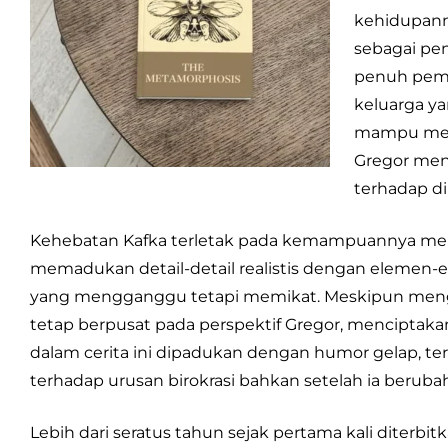
kehidupann
sebagai pen
penuh pemb
keluarga y
mampu memb
Gregor men
terhadap di
Kehebatan Kafka terletak pada kemampuannya menya
memadukan detail-detail realistis dengan eleme
yang mengganggu tetapi memikat. Meskipun menggu
tetap berpusat pada perspektif Gregor, mencipta
dalam cerita ini dipadukan dengan humor gelap, ter
terhadap urusan birokrasi bahkan setelah ia beruba
Lebih dari seratus tahun sejak pertama kali diterbit