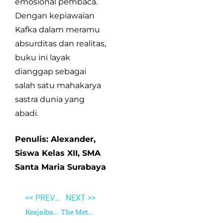
emosional pembaca.
Dengan kepiawaian
Kafka dalam meramu
absurditas dan realitas,
buku ini layak
dianggap sebagai
salah satu mahakarya
sastra dunia yang
abadi.
Penulis: Alexander,
Siswa Kelas XII, SMA
Santa Maria Surabaya
<< PREVIOUS
NEXT >>
Keajaiban Antioksidan
The Metamorphosis and Other Stories