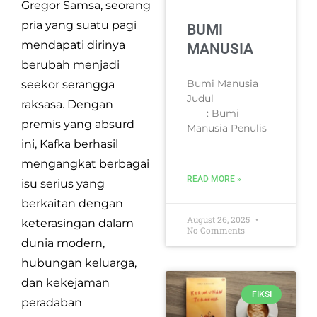
Gregor Samsa, seorang
pria yang suatu pagi
BUMI
mendapati dirinya
MANUSIA
berubah menjadi
Bumi Manusia
seekor serangga
Judul
raksasa. Dengan
: Bumi
premis yang absurd
Manusia Penulis
ini, Kafka berhasil
mengangkat berbagai
READ MORE »
isu serius yang
berkaitan dengan
August 26, 2025
keterasingan dalam
No Comments
dunia modern,
hubungan keluarga,
dan kekejaman
FIKSI
peradaban