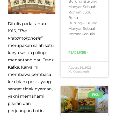
Burung-Burung
Manyar Sebuah
Roman Judul
Buku :
Burung-Burung
Ditulis pada tahun
Manyar Sebuah
1915,
“The
RomanPenulis
Metamorphosis”
merupakan salah satu
karya sastra paling
READ MORE »
menantang dari Franz
Kafka. Karya ini
August 26, 2025
No Comments
membawa pembaca
ke dalam posisi yang
sangat tidak nyaman,
FIKSI
yakni memahami
pikiran dan
perjuangan batin