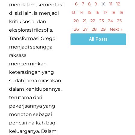
10
6
7
8
9
11
12
mendalam, sementara
13
14
15
16
17
18
19
di sisi lain, ia menjadi
20
21
22
23
24
25
kritik sosial dan
26
27
28
29
Next »
eksplorasi filosofis.
Transformasi Gregor
All Posts
menjadi serangga
raksasa
mencerminkan
keterasingan yang
sudah lama dirasakan
dalam kehidupannya,
terutama dari
pekerjaannya yang
monoton sebagai
pencari nafkah bagi
keluarganya. Dalam