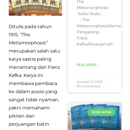
The
Metamorphosis
Judul Buku
: The
MetamorphosisNama
Ditulis pada tahun
Pengarang :
1915,
“The
Franz
Metamorphosis”
KafkaPenerjemah
merupakan salah satu
karya sastra paling
READ MORE »
menantang dari Franz
Kafka. Karya ini
January 5, 2025
membawa pembaca
No Comments
ke dalam posisi yang
sangat tidak nyaman,
yakni memahami
KESEHATAN
pikiran dan
perjuangan batin