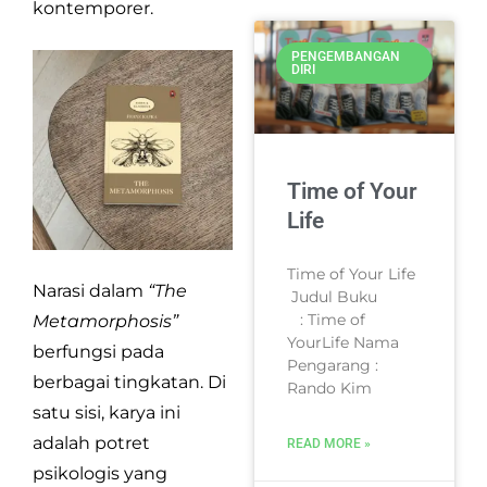
kontemporer.
PENGEMBANGAN
DIRI
Time of Your
Life
Time of Your Life
Narasi dalam
“The
Judul Buku
: Time of
Metamorphosis”
YourLife Nama
berfungsi pada
Pengarang :
berbagai tingkatan. Di
Rando Kim
satu sisi, karya ini
adalah potret
READ MORE »
psikologis yang