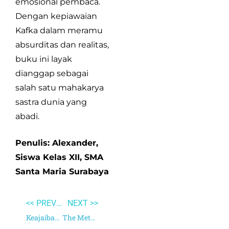
emosional pembaca.
Dengan kepiawaian
Kafka dalam meramu
absurditas dan realitas,
buku ini layak
dianggap sebagai
salah satu mahakarya
sastra dunia yang
abadi.
Penulis: Alexander,
Siswa Kelas XII, SMA
Santa Maria Surabaya
<< PREVIOUS
NEXT >>
Keajaiban Antioksidan
The Metamorphosis and Other Stories