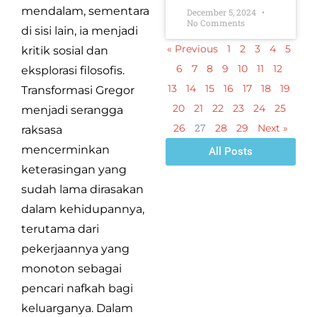
mendalam, sementara
December 5, 2024
No Comments
di sisi lain, ia menjadi
« Previous
1
2
3
4
5
kritik sosial dan
6
7
8
9
10
11
12
eksplorasi filosofis.
13
14
15
16
17
18
19
Transformasi Gregor
20
21
22
23
24
25
menjadi serangga
27
26
28
29
Next »
raksasa
mencerminkan
All Posts
keterasingan yang
sudah lama dirasakan
dalam kehidupannya,
terutama dari
pekerjaannya yang
monoton sebagai
pencari nafkah bagi
keluarganya. Dalam