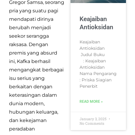
Gregor Samsa, seorang
pria yang suatu pagi
Keajaiban
mendapati dirinya
Antioksidan
berubah menjadi
seekor serangga
Keajaiban
raksasa. Dengan
Antioksidan
premis yang absurd
Judul Buku
: Keajaiban
ini, Kafka berhasil
Antioksidan
mengangkat berbagai
Nama Pengarang
isu serius yang
: Priska Siagian
Penerbit
berkaitan dengan
keterasingan dalam
READ MORE »
dunia modern,
hubungan keluarga,
January 3, 2025
dan kekejaman
No Comments
peradaban