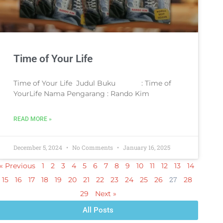
Time of Your Life
Time of Your Life Judul Buku : Time of
YourLife Nama Pengarang : Rando Kim
READ MORE »
December 5, 2024
No Comments
January 16, 2025
« Previous
1
2
3
4
5
6
7
8
9
10
11
12
13
14
27
15
16
17
18
19
20
21
22
23
24
25
26
28
29
Next »
All Posts