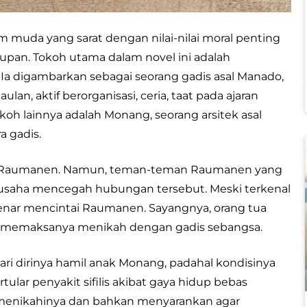
uda yang sarat dengan nilai-nilai moral penting
pan. Tokoh utama dalam novel ini adalah
Ia digambarkan sebagai seorang gadis asal Manado,
n, aktif berorganisasi, ceria, taat pada ajaran
okoh lainnya adalah Monang, seorang arsitek asal
a gadis.
ada Raumanen. Namun, teman-teman Raumanen yang
rusaha mencegah hubungan tersebut. Meski terkenal
benar mencintai Raumanen. Sayangnya, orang tua
 memaksanya menikah dengan gadis sebangsa.
i dirinya hamil anak Monang, padahal kondisinya
ertular penyakit sifilis akibat gaya hidup bebas
menikahinya dan bahkan menyarankan agar