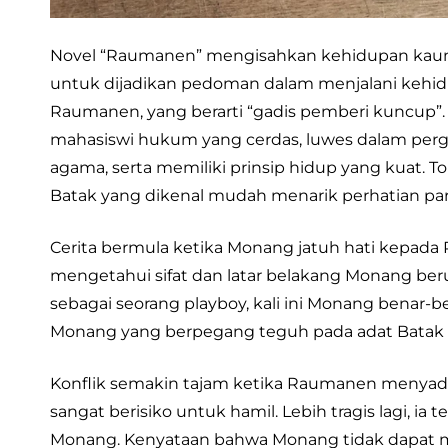
Novel “Raumanen” mengisahkan kehidupan kaum m
untuk dijadikan pedoman dalam menjalani kehidu
Raumanen, yang berarti “gadis pemberi kuncup”. 
mahasiswi hukum yang cerdas, luwes dalam pergaula
agama, serta memiliki prinsip hidup yang kuat. T
Batak yang dikenal mudah menarik perhatian par
Cerita bermula ketika Monang jatuh hati kep
mengetahui sifat dan latar belakang Monang be
sebagai seorang playboy, kali ini Monang benar-
Monang yang berpegang teguh pada adat Batak
Konflik semakin tajam ketika Raumanen menyadar
sangat berisiko untuk hamil. Lebih tragis lagi, ia t
Monang. Kenyataan bahwa Monang tidak dapat 