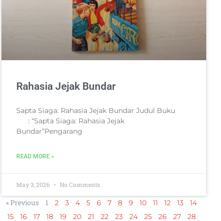
Rahasia Jejak Bundar
Sapta Siaga: Rahasia Jejak Bundar Judul Buku
: “Sapta Siaga: Rahasia Jejak
Bundar”Pengarang
READ MORE »
May 3, 2026
No Comments
« Previous
1
2
3
4
5
6
7
8
9
10
11
12
13
14
15
16
17
18
19
20
21
22
23
24
25
26
27
28