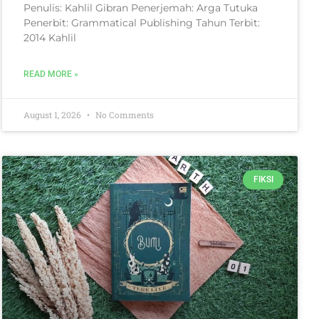
Penulis: Kahlil Gibran Penerjemah: Arga Tutuka
Penerbit: Grammatical Publishing Tahun Terbit:
2014 Kahlil
READ MORE »
August 1, 2026
No Comments
FIKSI