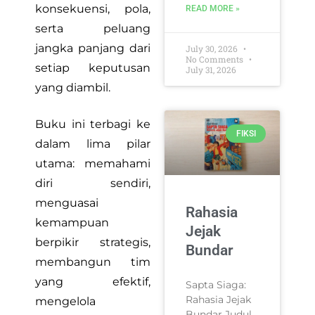
konsekuensi, pola,
READ MORE »
serta peluang
jangka panjang dari
July 30, 2026
No Comments
setiap keputusan
July 31, 2026
yang diambil.
Buku ini terbagi ke
FIKSI
dalam lima pilar
utama: memahami
diri sendiri,
menguasai
Rahasia
kemampuan
Jejak
berpikir strategis,
Bundar
membangun tim
yang efektif,
Sapta Siaga:
Rahasia Jejak
mengelola
Bundar Judul