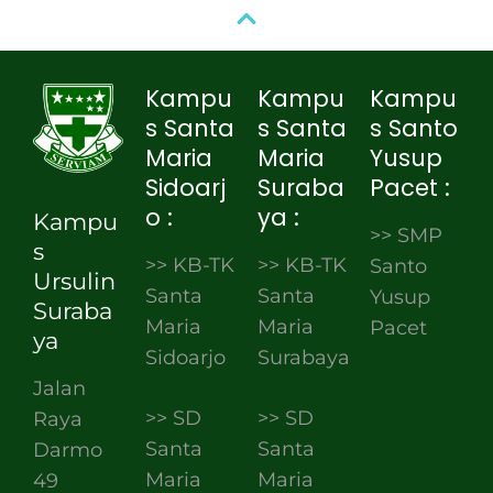
Kampu
Kampu
Kampu
s Santa
s Santa
s Santo
Maria
Maria
Yusup
Sidoarj
Suraba
Pacet :
o :
ya :
Kampu
>> SMP
s
>> KB-TK
>> KB-TK
Santo
Ursulin
Santa
Santa
Yusup
Suraba
Maria
Maria
Pacet
ya
Sidoarjo
Surabaya
Jalan
>> SD
>> SD
Raya
Santa
Santa
Darmo
Maria
Maria
49