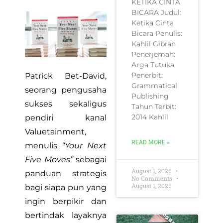
KETIKA CINTA
BICARA Judul:
Ketika Cinta
Bicara Penulis:
Kahlil Gibran
Penerjemah:
Arga Tutuka
Penerbit:
Patrick Bet-David,
Grammatical
seorang pengusaha
Publishing
sukses sekaligus
Tahun Terbit:
2014 Kahlil
pendiri kanal
Valuetainment,
READ MORE »
menulis
“Your Next
Five Moves”
sebagai
August 1, 2026
panduan strategis
No Comments
August 1, 2026
bagi siapa pun yang
ingin berpikir dan
bertindak layaknya