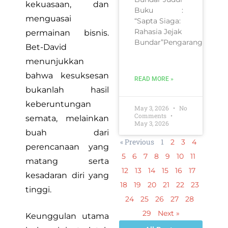
kekuasaan, dan
Buku :
menguasai
“Sapta Siaga:
Rahasia Jejak
permainan bisnis.
Bundar”Pengarang
Bet-David
menunjukkan
bahwa kesuksesan
READ MORE »
bukanlah hasil
keberuntungan
May 3, 2026
No
Comments
semata, melainkan
May 3, 2026
buah dari
« Previous
1
2
3
4
perencanaan yang
5
6
7
8
9
10
11
matang serta
12
13
14
15
16
17
kesadaran diri yang
18
19
20
21
22
23
tinggi.
24
25
26
27
28
29
Next »
Keunggulan utama