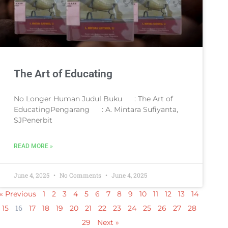
The Art of Educating
No Longer Human Judul Buku : The Art of
EducatingPengarang : A. Mintara Sufiyanta,
SJPenerbit
READ MORE »
June 4, 2025
No Comments
June 4, 2025
« Previous
1
2
3
4
5
6
7
8
9
10
11
12
13
14
16
15
17
18
19
20
21
22
23
24
25
26
27
28
29
Next »