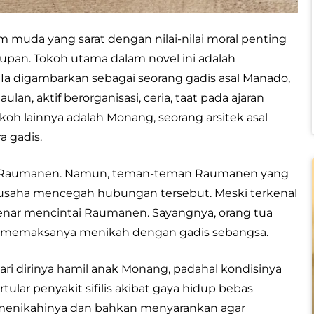
uda yang sarat dengan nilai-nilai moral penting
pan. Tokoh utama dalam novel ini adalah
Ia digambarkan sebagai seorang gadis asal Manado,
n, aktif berorganisasi, ceria, taat pada ajaran
okoh lainnya adalah Monang, seorang arsitek asal
a gadis.
ada Raumanen. Namun, teman-teman Raumanen yang
rusaha mencegah hubungan tersebut. Meski terkenal
benar mencintai Raumanen. Sayangnya, orang tua
 memaksanya menikah dengan gadis sebangsa.
i dirinya hamil anak Monang, padahal kondisinya
ertular penyakit sifilis akibat gaya hidup bebas
menikahinya dan bahkan menyarankan agar