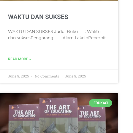
WAKTU DAN SUKSES
WAKTU DAN SUKSES Judul Buku : Waktu
dan suksesPengarang : Alam LakeinPenerbit
READ MORE »
June 9, 2025
No Comments
June 9, 2025
EDUKASI