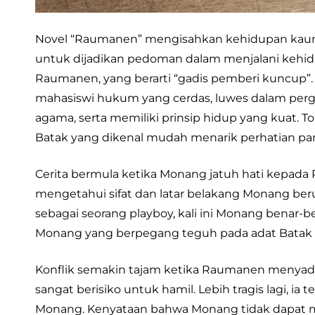
Novel “Raumanen” mengisahkan kehidupan kaum m
untuk dijadikan pedoman dalam menjalani kehidu
Raumanen, yang berarti “gadis pemberi kuncup”. 
mahasiswi hukum yang cerdas, luwes dalam pergaula
agama, serta memiliki prinsip hidup yang kuat. T
Batak yang dikenal mudah menarik perhatian par
Cerita bermula ketika Monang jatuh hati kep
mengetahui sifat dan latar belakang Monang be
sebagai seorang playboy, kali ini Monang benar-
Monang yang berpegang teguh pada adat Batak
Konflik semakin tajam ketika Raumanen menyadar
sangat berisiko untuk hamil. Lebih tragis lagi, ia t
Monang. Kenyataan bahwa Monang tidak dapat 