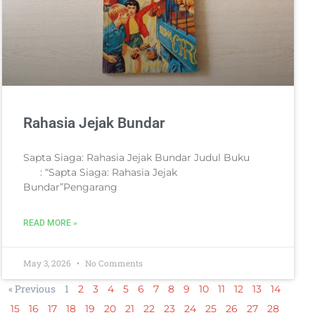
Rahasia Jejak Bundar
Sapta Siaga: Rahasia Jejak Bundar Judul Buku
: “Sapta Siaga: Rahasia Jejak
Bundar”Pengarang
READ MORE »
May 3, 2026
No Comments
« Previous
1
2
3
4
5
6
7
8
9
10
11
12
13
14
15
16
17
18
19
20
21
22
23
24
25
26
27
28