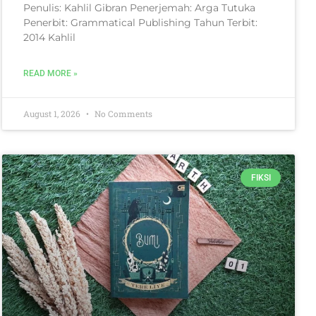
Penulis: Kahlil Gibran Penerjemah: Arga Tutuka
Penerbit: Grammatical Publishing Tahun Terbit:
2014 Kahlil
READ MORE »
August 1, 2026
No Comments
FIKSI