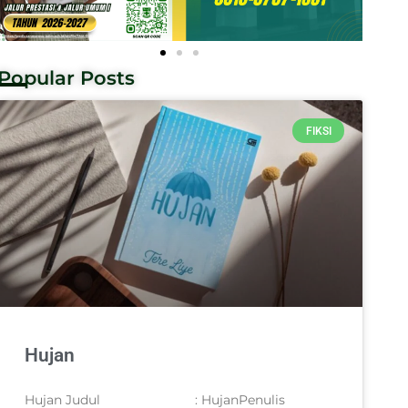
Popular Posts
FIKSI
Hujan
Hujan Judul : HujanPenulis