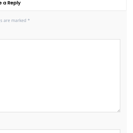
e a Reply
ds are marked
*