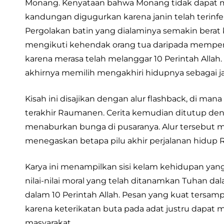
Monang. Kenyataan bahwa Monang tidak dapat 
kandungan digugurkan karena janin telah terin
Pergolakan batin yang dialaminya semakin berat
mengikuti kehendak orang tua daripada memperjua
karena merasa telah melanggar 10 Perintah All
akhirnya memilih mengakhiri hidupnya sebagai jal
Kisah ini disajikan dengan alur flashback, di m
terakhir Raumanen. Cerita kemudian ditutup de
menaburkan bunga di pusaranya. Alur tersebut
menegaskan betapa pilu akhir perjalanan hidup
Karya ini menampilkan sisi kelam kehidupan y
nilai-nilai moral yang telah ditanamkan Tuhan da
dalam 10 Perintah Allah. Pesan yang kuat tersam
karena keterikatan buta pada adat justru dapa
masyarakat.