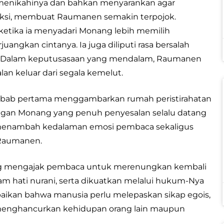
menikahinya dan bahkan menyarankan agar
feksi, membuat Raumanen semakin terpojok.
 ketika ia menyadari Monang lebih memilih
ngkan cintanya. Ia juga diliputi rasa bersalah
ah. Dalam keputusasaan yang mendalam, Raumanen
an keluar dari segala kemelut.
ana bab pertama menggambarkan rumah peristirahatan
ngan Monang yang penuh penyesalan selalu datang
 menambah kedalaman emosi pembaca sekaligus
 Raumanen.
ang mengajak pembaca untuk merenungkan kembali
lam hati nurani, serta dikuatkan melalui hukum-Nya
paikan bahwa manusia perlu melepaskan sikap egois,
t menghancurkan kehidupan orang lain maupun