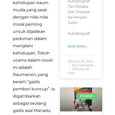
Autobiografi
kehidupan kaum
Tan Malaka:
muda yang sarat
Dari Penjara
dengan nilai-nilai
Ke Penjara
Judul
moral penting
:
untuk dijadikan
Autobiografi
pedoman dalam
menjalani
READ MORE »
kehidupan. Tokoh
utama dalam novel
February 18, 2026
No Comments
ini adalah
February 18,
2026
Raumanen, yang
berarti “gadis
pemberi kuncup”. Ia
digambarkan
BIOGRAFI
sebagai seorang
gadis asal Manado,