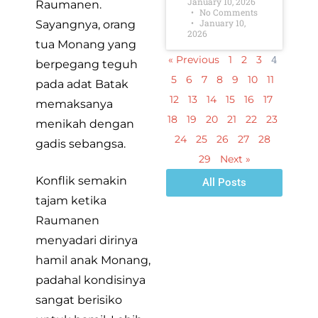
January 10, 2026
Raumanen.
No Comments
January 10,
Sayangnya, orang
2026
tua Monang yang
4
« Previous
1
2
3
berpegang teguh
5
6
7
8
9
10
11
pada adat Batak
12
13
14
15
16
17
memaksanya
18
19
20
21
22
23
menikah dengan
24
25
26
27
28
gadis sebangsa.
29
Next »
Konflik semakin
All Posts
tajam ketika
Raumanen
menyadari dirinya
hamil anak Monang,
padahal kondisinya
sangat berisiko