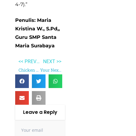
4-7).”
Penulis: Maria
Kristina W., S.Pd,,
Guru SMP Santa
Maria Surabaya
<< PREVIOUS
NEXT >>
Chicken Soup for the Woman’s Soul
Your Next Five Moves
Leave a Reply
Your email