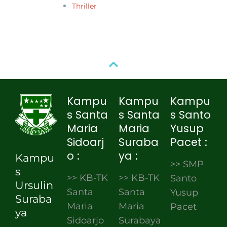
Thriller
Kampu
Kampu
Kampu
s Santa
s Santa
s Santo
Maria
Maria
Yusup
Sidoarj
Suraba
Pacet :
o :
ya :
Kampu
>> SMP
s
>> KB-TK
>> KB-TK
Santo
Ursulin
Santa
Santa
Yusup
Suraba
Maria
Maria
Pacet
ya
Sidoarjo
Surabaya