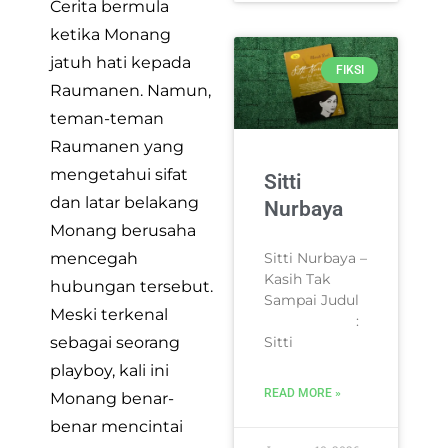
Cerita bermula
ketika Monang
jatuh hati kepada
FIKSI
Raumanen. Namun,
teman-teman
Raumanen yang
mengetahui sifat
Sitti
dan latar belakang
Nurbaya
Monang berusaha
mencegah
Sitti Nurbaya –
Kasih Tak
hubungan tersebut.
Sampai Judul
Meski terkenal
:
sebagai seorang
Sitti
playboy, kali ini
READ MORE »
Monang benar-
benar mencintai