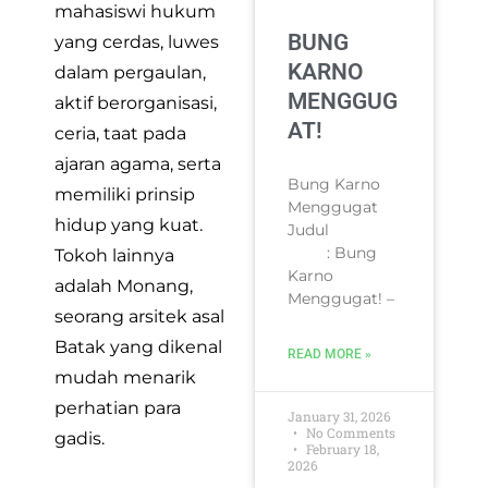
mahasiswi hukum
BUNG
yang cerdas, luwes
KARNO
dalam pergaulan,
MENGGUG
aktif berorganisasi,
AT!
ceria, taat pada
ajaran agama, serta
Bung Karno
memiliki prinsip
Menggugat
hidup yang kuat.
Judul
: Bung
Tokoh lainnya
Karno
adalah Monang,
Menggugat! –
seorang arsitek asal
Batak yang dikenal
READ MORE »
mudah menarik
perhatian para
January 31, 2026
No Comments
gadis.
February 18,
2026