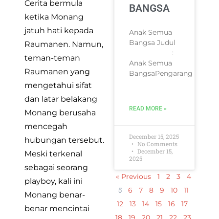
Cerita bermula
BANGSA
ketika Monang
jatuh hati kepada
Anak Semua
Bangsa Judul
Raumanen. Namun,
:
teman-teman
Anak Semua
Raumanen yang
BangsaPengarang
mengetahui sifat
dan latar belakang
READ MORE »
Monang berusaha
mencegah
December 15, 2025
hubungan tersebut.
No Comments
December 15,
Meski terkenal
2025
sebagai seorang
« Previous
1
2
3
4
playboy, kali ini
5
6
7
8
9
10
11
Monang benar-
12
13
14
15
16
17
benar mencintai
18
19
20
21
22
23