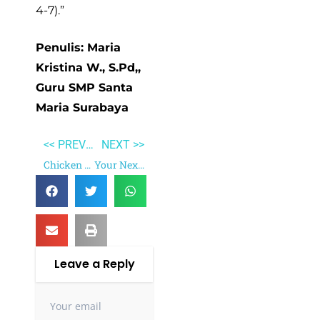
4-7).”
Penulis: Maria
Kristina W., S.Pd,,
Guru SMP Santa
Maria Surabaya
<< PREVIOUS
NEXT >>
Chicken Soup for the Woman’s Soul
Your Next Five Moves
Leave a Reply
Your email