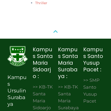
Thriller
Kampu
Kampu
Kampu
s Santa
s Santa
s Santo
Maria
Maria
Yusup
Sidoarj
Suraba
Pacet :
o :
ya :
Kampu
>> SMP
s
>> KB-TK
>> KB-TK
Santo
Ursulin
Santa
Santa
Yusup
Suraba
Maria
Maria
Pacet
ya
Sidoarjo
Surabaya