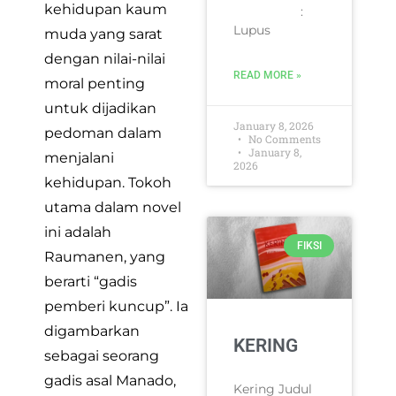
kehidupan kaum
:
Lupus
muda yang sarat
dengan nilai-nilai
READ MORE »
moral penting
untuk dijadikan
January 8, 2026
pedoman dalam
No Comments
January 8,
menjalani
2026
kehidupan. Tokoh
utama dalam novel
ini adalah
FIKSI
Raumanen, yang
berarti “gadis
pemberi kuncup”. Ia
digambarkan
KERING
sebagai seorang
gadis asal Manado,
Kering Judul