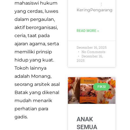
mahasiswi hukum
:
KeringPengarang
yang cerdas, luwes
dalam pergaulan,
aktif berorganisasi,
READ MORE »
ceria, taat pada
ajaran agama, serta
December 16, 2025
memiliki prinsip
No Comments
December 16,
hidup yang kuat.
2025
Tokoh lainnya
adalah Monang,
seorang arsitek asal
FIKSI
Batak yang dikenal
mudah menarik
perhatian para
gadis.
ANAK
SEMUA