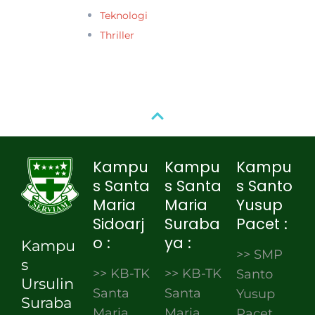
Teknologi
Thriller
Kampu
Kampu
Kampu
s Santa
s Santa
s Santo
Maria
Maria
Yusup
Sidoarj
Suraba
Pacet :
o :
ya :
Kampu
>> SMP
s
>> KB-TK
>> KB-TK
Santo
Ursulin
Santa
Santa
Yusup
Suraba
Maria
Maria
Pacet