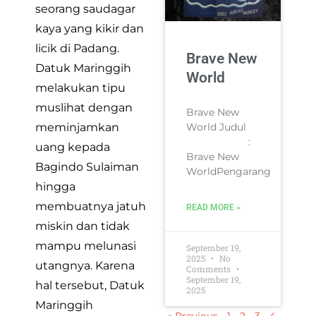
seorang saudagar
kaya yang kikir dan
licik di Padang.
Brave New
Datuk Maringgih
World
melakukan tipu
muslihat dengan
Brave New
meminjamkan
World Judul
:
uang kepada
Brave New
Bagindo Sulaiman
WorldPengarang
hingga
membuatnya jatuh
READ MORE »
miskin dan tidak
mampu melunasi
September 19,
2025
No
utangnya. Karena
Comments
September 19,
hal tersebut, Datuk
2025
Maringgih