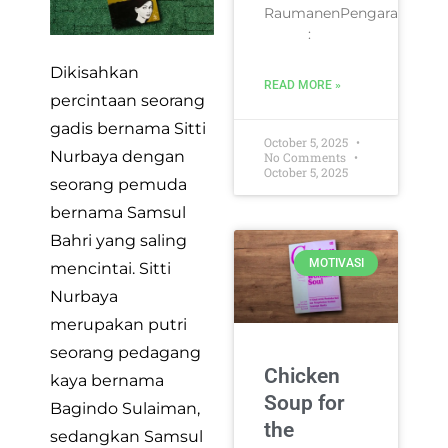
RaumanenPengarang
:
Dikisahkan
READ MORE »
percintaan seorang
gadis bernama Sitti
October 5, 2025
Nurbaya dengan
No Comments
October 5, 2025
seorang pemuda
bernama Samsul
Bahri yang saling
MOTIVASI
mencintai. Sitti
Nurbaya
merupakan putri
seorang pedagang
Chicken
kaya bernama
Soup for
Bagindo Sulaiman,
the
sedangkan Samsul