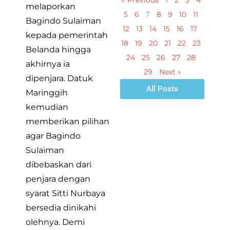
« Previous
1
2
3
4
melaporkan
7
5
6
8
9
10
11
Bagindo Sulaiman
12
13
14
15
16
17
kepada pemerintah
18
19
20
21
22
23
Belanda hingga
24
25
26
27
28
akhirnya ia
29
Next »
dipenjara. Datuk
All Posts
Maringgih
kemudian
memberikan pilihan
agar Bagindo
Sulaiman
dibebaskan dari
penjara dengan
syarat Sitti Nurbaya
bersedia dinikahi
olehnya. Demi