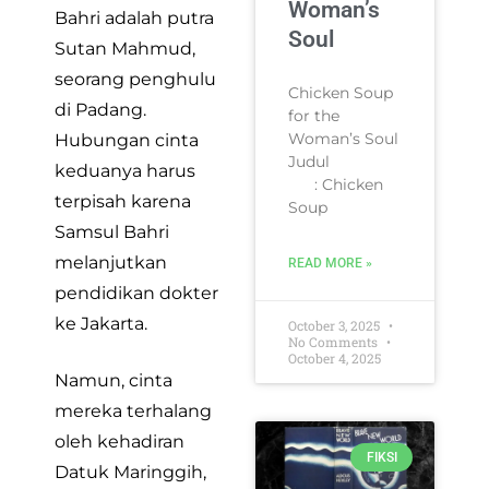
Woman’s
Bahri adalah putra
Soul
Sutan Mahmud,
seorang penghulu
Chicken Soup
di Padang.
for the
Woman’s Soul
Hubungan cinta
Judul
keduanya harus
: Chicken
terpisah karena
Soup
Samsul Bahri
melanjutkan
READ MORE »
pendidikan dokter
ke Jakarta.
October 3, 2025
No Comments
October 4, 2025
Namun, cinta
mereka terhalang
oleh kehadiran
FIKSI
Datuk Maringgih,