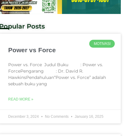
Popular Posts
MOTIVASI
Power vs Force
Power vs. Force Judul Buku : Power vs.
ForcePengarang : Dr. David R.
HawkinsPendahuluan“Power vs. Force” adalah
sebuah buku yang
READ MORE »
December 3, 2024
No Comments
January 16, 2025