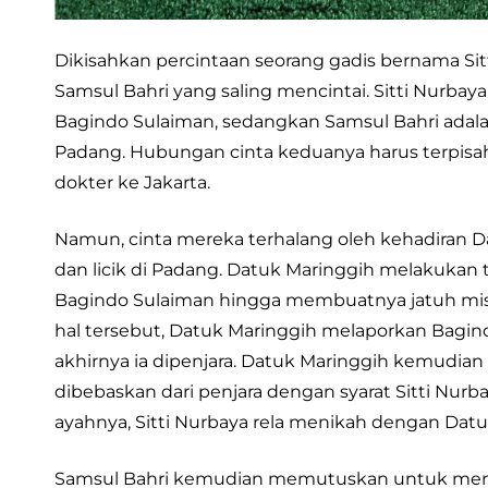
Dikisahkan percintaan seorang gadis bernama S
Samsul Bahri yang saling mencintai. Sitti Nurb
Bagindo Sulaiman, sedangkan Samsul Bahri adal
Padang. Hubungan cinta keduanya harus terpisa
dokter ke Jakarta.
Namun, cinta mereka terhalang oleh kehadiran Da
dan licik di Padang. Datuk Maringgih melakuka
Bagindo Sulaiman hingga membuatnya jatuh mis
hal tersebut, Datuk Maringgih melaporkan Bagi
akhirnya ia dipenjara. Datuk Maringgih kemudia
dibebaskan dari penjara dengan syarat Sitti Nur
ayahnya, Sitti Nurbaya rela menikah dengan Datu
Samsul Bahri kemudian memutuskan untuk menjad