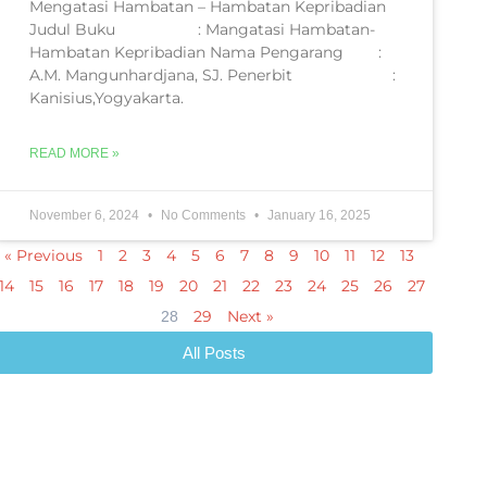
Mengatasi Hambatan – Hambatan Kepribadian
Judul Buku : Mangatasi Hambatan-
Hambatan Kepribadian Nama Pengarang :
A.M. Mangunhardjana, SJ. Penerbit :
Kanisius,Yogyakarta.
READ MORE »
November 6, 2024
No Comments
January 16, 2025
« Previous
1
2
3
4
5
6
7
8
9
10
11
12
13
14
15
16
17
18
19
20
21
22
23
24
25
26
27
29
Next »
28
All Posts