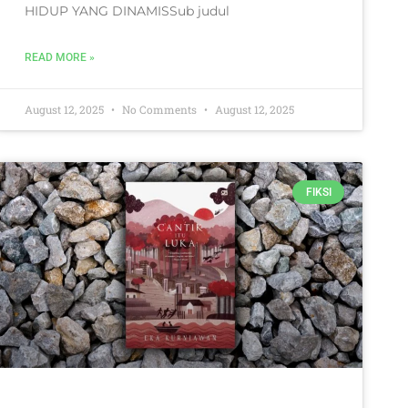
HIDUP YANG DINAMISSub judul
READ MORE »
August 12, 2025
No Comments
August 12, 2025
FIKSI