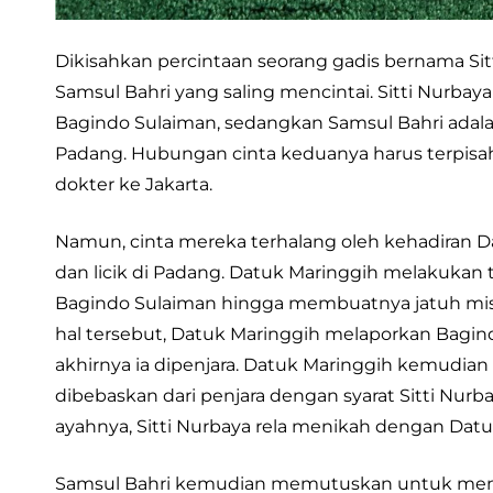
Dikisahkan percintaan seorang gadis bernama S
Samsul Bahri yang saling mencintai. Sitti Nurb
Bagindo Sulaiman, sedangkan Samsul Bahri adal
Padang. Hubungan cinta keduanya harus terpisa
dokter ke Jakarta.
Namun, cinta mereka terhalang oleh kehadiran Da
dan licik di Padang. Datuk Maringgih melakuka
Bagindo Sulaiman hingga membuatnya jatuh mis
hal tersebut, Datuk Maringgih melaporkan Bagi
akhirnya ia dipenjara. Datuk Maringgih kemudia
dibebaskan dari penjara dengan syarat Sitti Nur
ayahnya, Sitti Nurbaya rela menikah dengan Datu
Samsul Bahri kemudian memutuskan untuk menjad