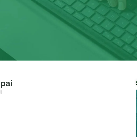
mpai
i