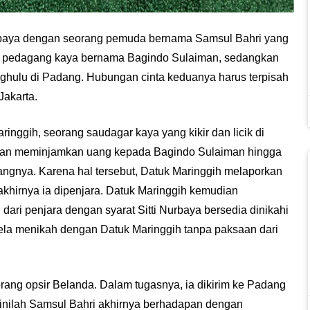
urbaya dengan seorang pemuda bernama Samsul Bahri yang
ang pedagang kaya bernama Bagindo Sulaiman, sedangkan
ghulu di Padang. Hubungan cinta keduanya harus terpisah
Jakarta.
inggih, seorang saudagar kaya yang kikir dan licik di
ngan meminjamkan uang kepada Bagindo Sulaiman hingga
ngnya. Karena hal tersebut, Datuk Maringgih melaporkan
hirnya ia dipenjara. Datuk Maringgih kemudian
ari penjara dengan syarat Sitti Nurbaya bersedia dinikahi
ela menikah dengan Datuk Maringgih tanpa paksaan dari
ng opsir Belanda. Dalam tugasnya, ia dikirim ke Padang
nilah Samsul Bahri akhirnya berhadapan dengan