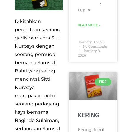
:
Lupus
Dikisahkan
READ MORE »
percintaan seorang
gadis bernama Sitti
January 8, 2026
Nurbaya dengan
No Comments
January 8,
seorang pemuda
2026
bernama Samsul
Bahri yang saling
mencintai. Sitti
FIKSI
Nurbaya
merupakan putri
seorang pedagang
kaya bernama
KERING
Bagindo Sulaiman,
sedangkan Samsul
Kering Judul