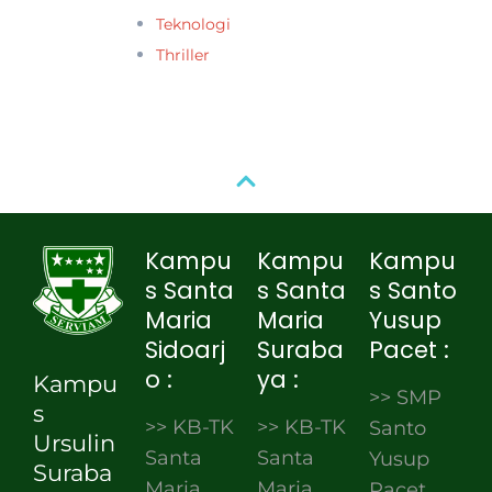
Teknologi
Thriller
Kampu
Kampu
Kampu
s Santa
s Santa
s Santo
Maria
Maria
Yusup
Sidoarj
Suraba
Pacet :
o :
ya :
Kampu
>> SMP
s
>> KB-TK
>> KB-TK
Santo
Ursulin
Santa
Santa
Yusup
Suraba
Maria
Maria
Pacet