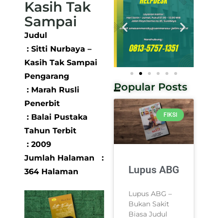
Kasih Tak
Sampai
Judul
: Sitti Nurbaya –
Kasih Tak Sampai
Pengarang
Popular Posts
: Marah Rusli
Penerbit
FIKSI
: Balai Pustaka
Tahun Terbit
: 2009
Jumlah Halaman :
Lupus ABG
364 Halaman
Lupus ABG –
Bukan Sakit
Biasa Judul