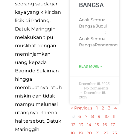
seorang saudagar
BANGSA
kaya yang kikir dan
Anak Semua
licik di Padang.
Bangsa Judul
Datuk Maringgih
:
melakukan tipu
Anak Semua
BangsaPengarang
muslihat dengan
meminjamkan
uang kepada
READ MORE »
Bagindo Sulaiman
hingga
December 15, 2025
membuatnya jatuh
No Comments
December 15,
miskin dan tidak
2025
mampu melunasi
« Previous
1
2
3
4
utangnya. Karena
5
6
7
8
9
10
11
hal tersebut, Datuk
12
13
14
15
16
17
Maringgih
18
19
20
21
22
23