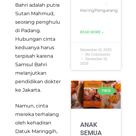
:
Bahri adalah putra
KeringPengarang
Sutan Mahmud,
seorang penghulu
di Padang.
READ MORE »
Hubungan cinta
keduanya harus
December 16, 2025
No Comments
terpisah karena
December 16,
2025
Samsul Bahri
melanjutkan
pendidikan dokter
ke Jakarta.
FIKSI
Namun, cinta
mereka terhalang
oleh kehadiran
ANAK
Datuk Maringgih,
SEMUA