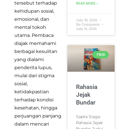
tersebut terhadap
READ MORE »
kehidupan sosial,
emosional, dan
July 30, 2026
No Comments
mental tokoh
July 31, 2026
utama. Pembaca
diajak memahami
berbagai kesulitan
FIKSI
yang dialami
penderita lupus,
mulai dari stigma
sosial,
Rahasia
ketidakpastian
Jejak
terhadap kondisi
Bundar
kesehatan, hingga
perjuangan panjang
Sapta Siaga:
Rahasia Jejak
dalam mencari
Bundar Judul