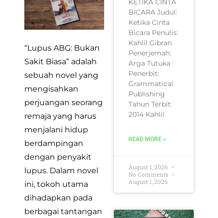
KETIKA CINTA
BICARA Judul:
Ketika Cinta
Bicara Penulis:
Kahlil Gibran
“Lupus ABG: Bukan
Penerjemah:
Sakit Biasa” adalah
Arga Tutuka
Penerbit:
sebuah novel yang
Grammatical
mengisahkan
Publishing
perjuangan seorang
Tahun Terbit:
2014 Kahlil
remaja yang harus
menjalani hidup
READ MORE »
berdampingan
dengan penyakit
August 1, 2026
lupus. Dalam novel
No Comments
August 1, 2026
ini, tokoh utama
dihadapkan pada
berbagai tantangan