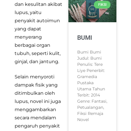
dan kesulitan akibat
FIKSI
lupus, yaitu
penyakit autoimun
yang dapat
BUMI
menyerang
berbagai organ
Bumi Bumi
tubuh, seperti kulit,
Judul: Bumi
ginjal, dan jantung.
Penulis: Tere
Liye Penerbit:
Gramedia
Selain menyoroti
Pustaka
dampak fisik yang
Utama Tahun
ditimbulkan oleh
Terbit: 2014
Genre: Fantasi,
lupus, novel ini juga
Petualangan,
menggambarkan
Fiksi Remaja
secara mendalam
Novel
pengaruh penyakit