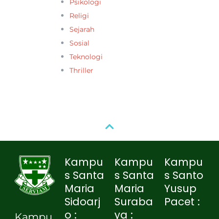
Psikologi
Religi
Sejarah
Sosial
Teknologi
Thriller
Kampu
Kampu
Kampu
s Santa
s Santa
s Santo
Maria
Maria
Yusup
Sidoarj
Suraba
Pacet :
o :
ya :
Kampu