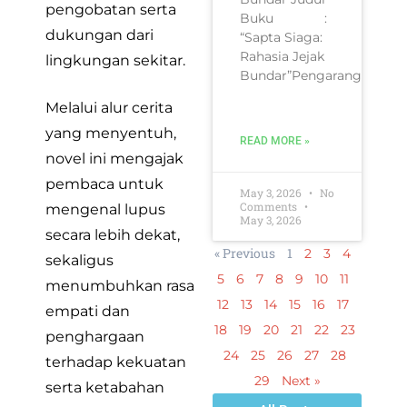
pengobatan serta
Buku :
dukungan dari
“Sapta Siaga:
Rahasia Jejak
lingkungan sekitar.
Bundar”Pengarang
Melalui alur cerita
yang menyentuh,
READ MORE »
novel ini mengajak
pembaca untuk
May 3, 2026
No
Comments
mengenal lupus
May 3, 2026
secara lebih dekat,
« Previous
1
2
3
4
sekaligus
5
6
7
8
9
10
11
menumbuhkan rasa
12
13
14
15
16
17
empati dan
18
19
20
21
22
23
penghargaan
24
25
26
27
28
terhadap kekuatan
29
Next »
serta ketabahan