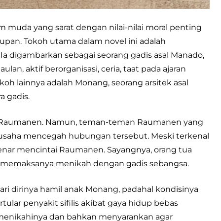
uda yang sarat dengan nilai-nilai moral penting
pan. Tokoh utama dalam novel ini adalah
Ia digambarkan sebagai seorang gadis asal Manado,
n, aktif berorganisasi, ceria, taat pada ajaran
okoh lainnya adalah Monang, seorang arsitek asal
a gadis.
ada Raumanen. Namun, teman-teman Raumanen yang
rusaha mencegah hubungan tersebut. Meski terkenal
benar mencintai Raumanen. Sayangnya, orang tua
 memaksanya menikah dengan gadis sebangsa.
i dirinya hamil anak Monang, padahal kondisinya
ertular penyakit sifilis akibat gaya hidup bebas
menikahinya dan bahkan menyarankan agar