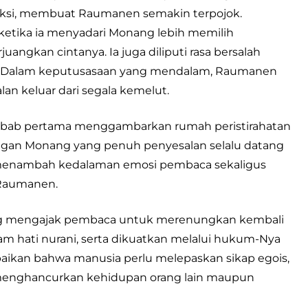
feksi, membuat Raumanen semakin terpojok.
 ketika ia menyadari Monang lebih memilih
ngkan cintanya. Ia juga diliputi rasa bersalah
ah. Dalam keputusasaan yang mendalam, Raumanen
an keluar dari segala kemelut.
ana bab pertama menggambarkan rumah peristirahatan
ngan Monang yang penuh penyesalan selalu datang
 menambah kedalaman emosi pembaca sekaligus
 Raumanen.
ang mengajak pembaca untuk merenungkan kembali
lam hati nurani, serta dikuatkan melalui hukum-Nya
paikan bahwa manusia perlu melepaskan sikap egois,
t menghancurkan kehidupan orang lain maupun