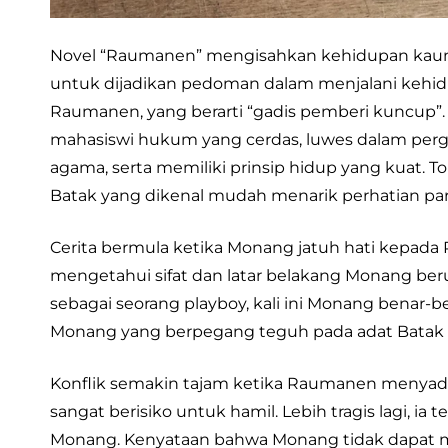
Novel “Raumanen” mengisahkan kehidupan kaum m
untuk dijadikan pedoman dalam menjalani kehidu
Raumanen, yang berarti “gadis pemberi kuncup”. 
mahasiswi hukum yang cerdas, luwes dalam pergaula
agama, serta memiliki prinsip hidup yang kuat. T
Batak yang dikenal mudah menarik perhatian par
Cerita bermula ketika Monang jatuh hati kep
mengetahui sifat dan latar belakang Monang be
sebagai seorang playboy, kali ini Monang benar-
Monang yang berpegang teguh pada adat Batak
Konflik semakin tajam ketika Raumanen menyadar
sangat berisiko untuk hamil. Lebih tragis lagi, ia t
Monang. Kenyataan bahwa Monang tidak dapat 