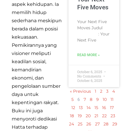
aspek kehidupan. Ia
Five Moves
memilih hidup
sederhana meskipun
Your Next Five
Moves Judul
berada dalam posisi
: Your
kekuasaan.
Next Five
Pemikirannya yang
visioner meliputi
READ MORE »
keadilan sosial,
kemandirian
October 6, 2025
No Comments
ekonomi, dan
October 6, 2025
pengelolaan sumber
« Previous
1
2
3
4
daya untuk
6
5
7
8
9
10
11
kepentingan rakyat.
12
13
14
15
16
17
Buku ini juga
18
19
20
21
22
23
menyoroti dedikasi
24
25
26
27
28
29
Hatta terhadap