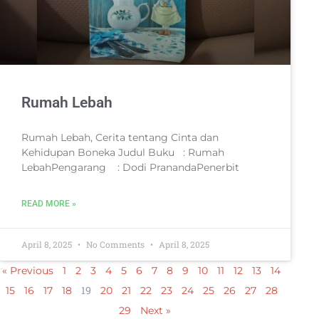
Rumah Lebah
Rumah Lebah, Cerita tentang Cinta dan
Kehidupan Boneka Judul Buku : Rumah
LebahPengarang : Dodi PranandaPenerbit
READ MORE »
April 8, 2025
No Comments
April 8, 2025
« Previous
1
2
3
4
5
6
7
8
9
10
11
12
13
14
19
15
16
17
18
20
21
22
23
24
25
26
27
28
29
Next »