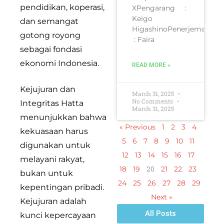
pendidikan, koperasi,
XPengarang :
Keigo
dan semangat
HigashinoPenerjemah
gotong royong
: Faira
sebagai fondasi
ekonomi Indonesia.
READ MORE »
Kejujuran dan
March 31, 2025
No Comments
Integritas Hatta
March 31, 2025
menunjukkan bahwa
« Previous
1
2
3
4
kekuasaan harus
5
6
7
8
9
10
11
digunakan untuk
12
13
14
15
16
17
melayani rakyat,
20
18
19
21
22
23
bukan untuk
24
25
26
27
28
29
kepentingan pribadi.
Next »
Kejujuran adalah
All Posts
kunci kepercayaan