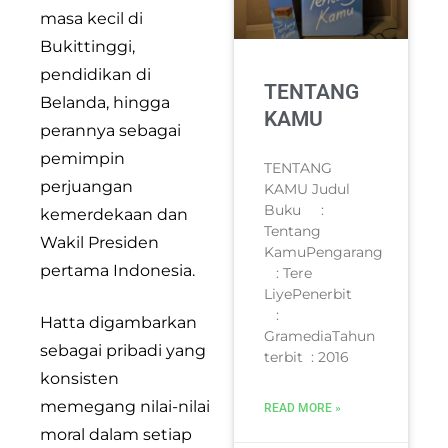
masa kecil di
Bukittinggi,
pendidikan di
TENTANG
Belanda, hingga
KAMU
perannya sebagai
pemimpin
TENTANG
perjuangan
KAMU Judul
Buku :
kemerdekaan dan
Tentang
Wakil Presiden
KamuPengarang
pertama Indonesia.
: Tere
LiyePenerbit
:
Hatta digambarkan
GramediaTahun
sebagai pribadi yang
terbit : 2016
konsisten
memegang nilai-nilai
READ MORE »
moral dalam setiap