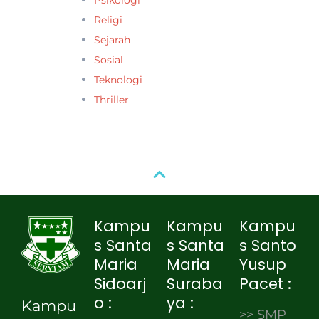
Religi
Sejarah
Sosial
Teknologi
Thriller
Kampu
Kampu
Kampu
s Santa
s Santa
s Santo
Maria
Maria
Yusup
Sidoarj
Suraba
Pacet :
o :
ya :
Kampu
>> SMP