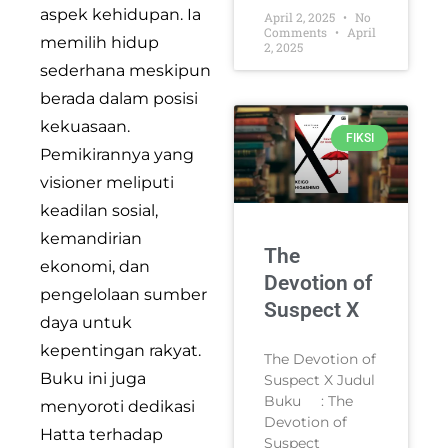
aspek kehidupan. Ia
April 2, 2025
No
Comments
April
memilih hidup
2, 2025
sederhana meskipun
berada dalam posisi
kekuasaan.
FIKSI
Pemikirannya yang
visioner meliputi
keadilan sosial,
kemandirian
The
ekonomi, dan
Devotion of
pengelolaan sumber
Suspect X
daya untuk
kepentingan rakyat.
The Devotion of
Buku ini juga
Suspect X Judul
Buku : The
menyoroti dedikasi
Devotion of
Hatta terhadap
Suspect