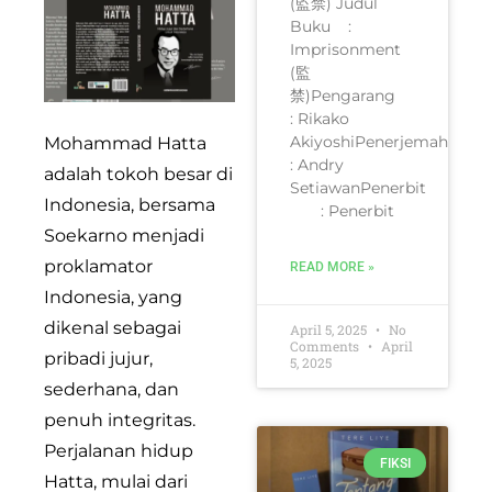
(監禁) Judul
Buku :
Imprisonment
(監
禁)Pengarang
: Rikako
AkiyoshiPenerjemah
Mohammad Hatta
: Andry
adalah tokoh besar di
SetiawanPenerbit
Indonesia, bersama
: Penerbit
Soekarno menjadi
proklamator
READ MORE »
Indonesia, yang
dikenal sebagai
April 5, 2025
No
Comments
April
pribadi jujur,
5, 2025
sederhana, dan
penuh integritas.
Perjalanan hidup
FIKSI
Hatta, mulai dari