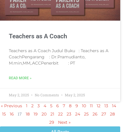
Teachers as A Coach
Teachers as A Coach Judul Buku : Teachers as A
CoachPengarang : Dr.Pramudianto,
M.min,MM,.ACCPenerbit : PT
READ MORE »
May 2, 2025
No Comments
May 2, 2025
« Previous
1
2
3
4
5
6
7
8
9
10
11
12
13
14
17
15
16
18
19
20
21
22
23
24
25
26
27
28
29
Next »