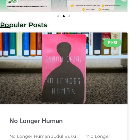
Popular Posts
FIKSI
No Longer Human
No Longer Human Judul Buku : “No Longer