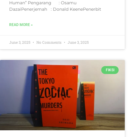
Human” Pengarang : Osamu
DazaiPenerjemah : Donald KeenePenerbit
READ MORE »
June 3, 2025
No Comments
June 3, 2025
FIKSI