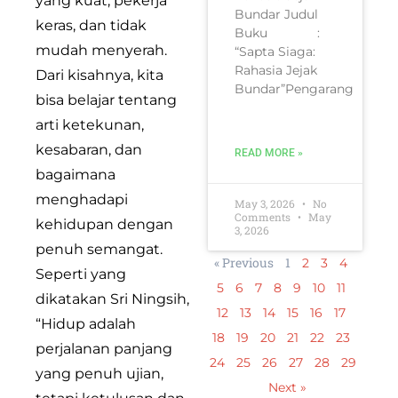
yang kuat, pekerja
Bundar Judul
keras, dan tidak
Buku :
mudah menyerah.
“Sapta Siaga:
Rahasia Jejak
Dari kisahnya, kita
Bundar”Pengarang
bisa belajar tentang
arti ketekunan,
kesabaran, dan
READ MORE »
bagaimana
menghadapi
May 3, 2026
No
Comments
May
kehidupan dengan
3, 2026
penuh semangat.
« Previous
1
2
3
4
Seperti yang
5
6
7
8
9
10
11
dikatakan Sri Ningsih,
12
13
14
15
16
17
“Hidup adalah
18
19
20
21
22
23
perjalanan panjang
24
25
26
27
28
29
yang penuh ujian,
Next »