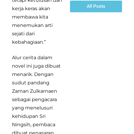
tetapi ketulusan dan
All Posts
kerja keras akan
membawa kita
menemukan arti
sejati dari
kebahagiaan.”
Alur cerita dalam
novel ini juga dibuat
menarik. Dengan
sudut pandang
Zaman Zulkarnaen
sebagai pengacara
yang menelusuri
kehidupan Sri
Ningsih, pembaca
dibuat penasaran