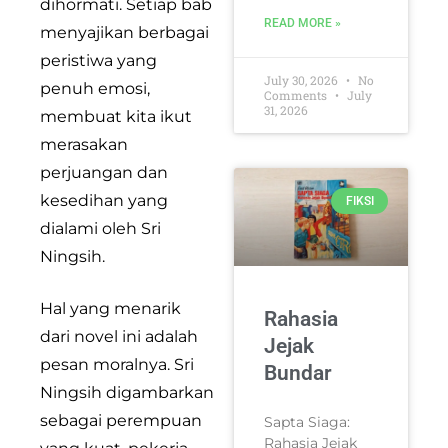
dihormati. Setiap bab
READ MORE »
menyajikan berbagai
peristiwa yang
July 30, 2026
No
penuh emosi,
Comments
July
31, 2026
membuat kita ikut
merasakan
perjuangan dan
kesedihan yang
FIKSI
dialami oleh Sri
Ningsih.
Hal yang menarik
Rahasia
dari novel ini adalah
Jejak
pesan moralnya. Sri
Bundar
Ningsih digambarkan
sebagai perempuan
Sapta Siaga:
Rahasia Jejak