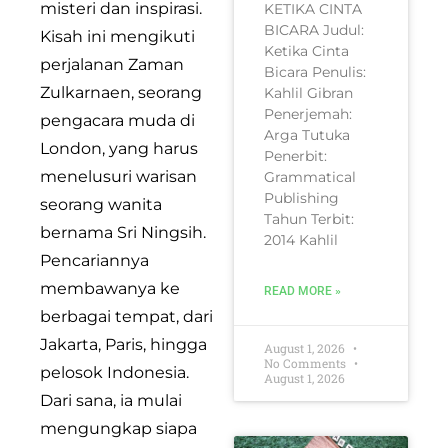
misteri dan inspirasi.
KETIKA CINTA
BICARA Judul:
Kisah ini mengikuti
Ketika Cinta
perjalanan Zaman
Bicara Penulis:
Zulkarnaen, seorang
Kahlil Gibran
Penerjemah:
pengacara muda di
Arga Tutuka
London, yang harus
Penerbit:
menelusuri warisan
Grammatical
Publishing
seorang wanita
Tahun Terbit:
bernama Sri Ningsih.
2014 Kahlil
Pencariannya
membawanya ke
READ MORE »
berbagai tempat, dari
Jakarta, Paris, hingga
August 1, 2026
No Comments
pelosok Indonesia.
August 1, 2026
Dari sana, ia mulai
mengungkap siapa