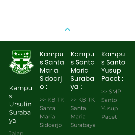
Kampu
Kampu
Kampu
s Santa
s Santa
s Santo
Maria
Maria
Yusup
Sidoarj
Suraba
Pacet :
o :
ya :
Kampu
>> SMP
s
>> KB-TK
>> KB-TK
Santo
Ursulin
Santa
Santa
Yusup
Suraba
Maria
Maria
Pacet
ya
Sidoarjo
Surabaya
Jalan