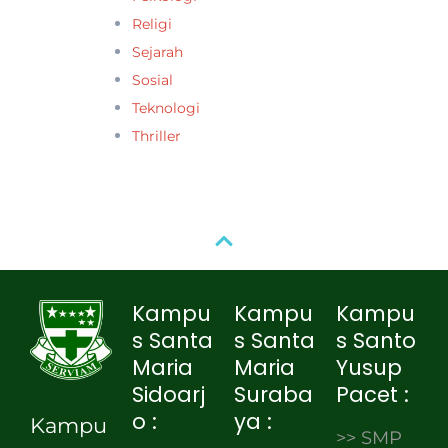
Religi
Sejarah
Sosial
Teknologi
Thriller
Kampu
Kampu
Kampu
s Santa
s Santa
s Santo
Maria
Maria
Yusup
Sidoarj
Suraba
Pacet :
o :
ya :
Kampu
>> SMP