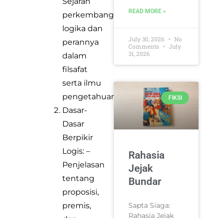
Sejarah
READ MORE »
perkembangan
logika dan
July 30, 2026
No
perannya
Comments
July
31, 2026
dalam
filsafat
serta ilmu
pengetahuan.
FIKSI
Dasar-
Dasar
Berpikir
Logis: –
Rahasia
Penjelasan
Jejak
tentang
Bundar
proposisi,
premis,
Sapta Siaga:
Rahasia Jejak