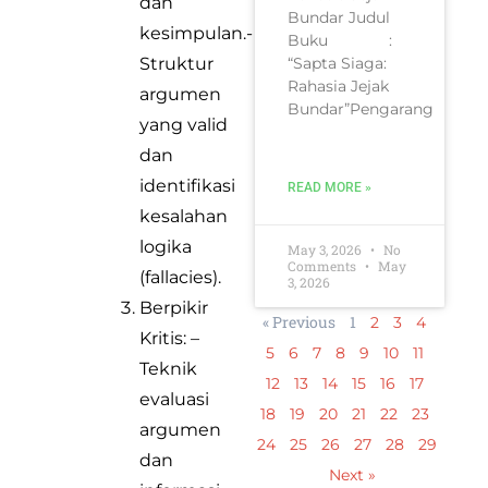
dan
Bundar Judul
kesimpulan.-
Buku :
Struktur
“Sapta Siaga:
Rahasia Jejak
argumen
Bundar”Pengarang
yang valid
dan
identifikasi
READ MORE »
kesalahan
logika
May 3, 2026
No
Comments
May
(fallacies).
3, 2026
Berpikir
« Previous
1
2
3
4
Kritis: –
5
6
7
8
9
10
11
Teknik
12
13
14
15
16
17
evaluasi
18
19
20
21
22
23
argumen
24
25
26
27
28
29
dan
Next »