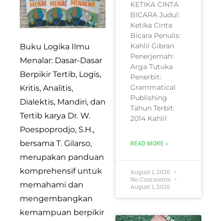
KETIKA CINTA
BICARA Judul:
Ketika Cinta
Bicara Penulis:
Kahlil Gibran
Buku Logika Ilmu
Penerjemah:
Menalar: Dasar-Dasar
Arga Tutuka
Berpikir Tertib, Logis,
Penerbit:
Grammatical
Kritis, Analitis,
Publishing
Dialektis, Mandiri, dan
Tahun Terbit:
Tertib karya Dr. W.
2014 Kahlil
Poespoprodjo, S.H.,
bersama T. Gilarso,
READ MORE »
merupakan panduan
komprehensif untuk
August 1, 2026
No Comments
memahami dan
August 1, 2026
mengembangkan
kemampuan berpikir