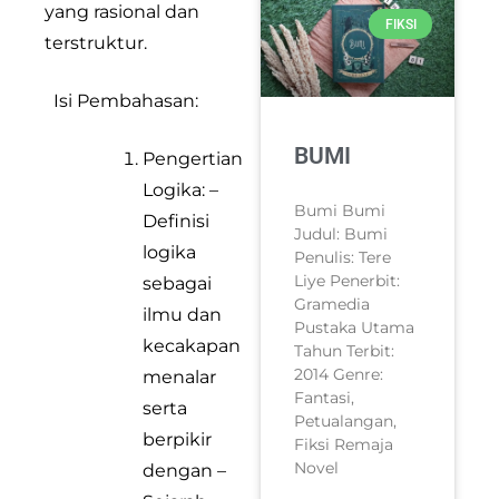
yang rasional dan
FIKSI
terstruktur.
Isi Pembahasan:
BUMI
Pengertian
Logika: –
Bumi Bumi
Definisi
Judul: Bumi
logika
Penulis: Tere
Liye Penerbit:
sebagai
Gramedia
ilmu dan
Pustaka Utama
kecakapan
Tahun Terbit:
2014 Genre:
menalar
Fantasi,
serta
Petualangan,
berpikir
Fiksi Remaja
Novel
dengan –