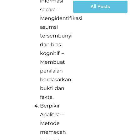
informasi
All Posts
secara –
Mengidentifikasi
asumsi
tersembunyi
dan bias
kognitif. –
Membuat
penilaian
berdasarkan
bukti dan
fakta.
Berpikir
Analitis: –
Metode
memecah