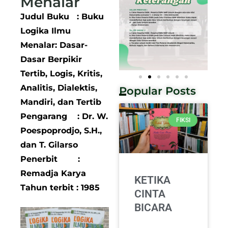
Menalar
Judul Buku : Buku
Logika Ilmu
Menalar: Dasar-
Dasar Berpikir
Tertib, Logis, Kritis,
Analitis, Dialektis,
Popular Posts
Mandiri, dan Tertib
Pengarang : Dr. W.
FIKSI
Poespoprodjo, S.H.,
dan T. Gilarso
Penerbit :
Remadja Karya
KETIKA
Tahun terbit : 1985
CINTA
BICARA