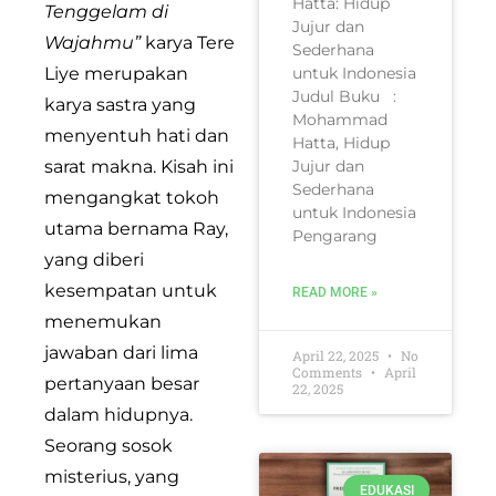
Hatta: Hidup
Tenggelam di
Jujur dan
Wajahmu”
karya Tere
Sederhana
Liye merupakan
untuk Indonesia
Judul Buku :
karya sastra yang
Mohammad
menyentuh hati dan
Hatta, Hidup
sarat makna. Kisah ini
Jujur dan
Sederhana
mengangkat tokoh
untuk Indonesia
utama bernama Ray,
Pengarang
yang diberi
kesempatan untuk
READ MORE »
menemukan
jawaban dari lima
April 22, 2025
No
Comments
April
pertanyaan besar
22, 2025
dalam hidupnya.
Seorang sosok
misterius, yang
EDUKASI