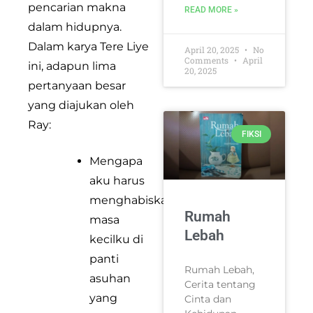
pencarian makna
READ MORE »
dalam hidupnya.
Dalam karya Tere Liye
April 20, 2025
No
Comments
April
ini, adapun lima
20, 2025
pertanyaan besar
yang diajukan oleh
Ray:
FIKSI
Mengapa
aku harus
menghabiskan
Rumah
masa
Lebah
kecilku di
panti
Rumah Lebah,
asuhan
Cerita tentang
yang
Cinta dan