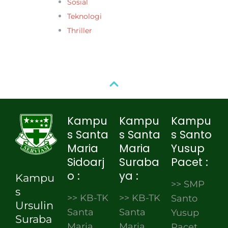
Sosial
Teknologi
Thriller
Kampu
Kampu
Kampu
s Santa
s Santa
s Santo
Maria
Maria
Yusup
Sidoarj
Suraba
Pacet :
o :
ya :
Kampu
>> SMP
s
>> KB-TK
>> KB-TK
Santo
Ursulin
Santa
Santa
Yusup
Suraba
Maria
Maria
Pacet