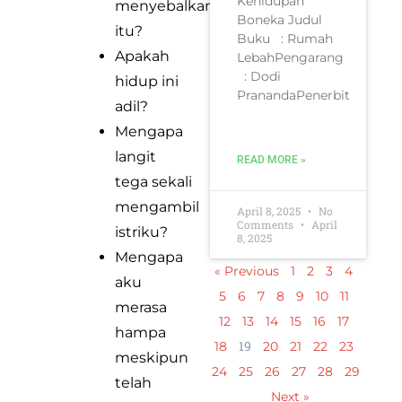
Kehidupan
menyebalkan
Boneka Judul
itu?
Buku : Rumah
Apakah
LebahPengarang
: Dodi
hidup ini
PranandaPenerbit
adil?
Mengapa
langit
READ MORE »
tega sekali
mengambil
April 8, 2025
No
Comments
April
istriku?
8, 2025
Mengapa
« Previous
1
2
3
4
aku
5
6
7
8
9
10
11
merasa
12
13
14
15
16
17
hampa
19
18
20
21
22
23
meskipun
24
25
26
27
28
29
telah
Next »