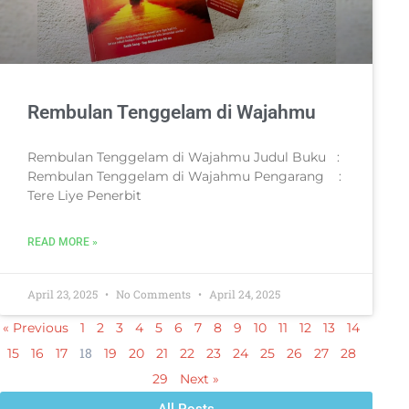
Rembulan Tenggelam di Wajahmu
Rembulan Tenggelam di Wajahmu Judul Buku :
Rembulan Tenggelam di Wajahmu Pengarang :
Tere Liye Penerbit
READ MORE »
April 23, 2025
No Comments
April 24, 2025
« Previous
1
2
3
4
5
6
7
8
9
10
11
12
13
14
18
15
16
17
19
20
21
22
23
24
25
26
27
28
29
Next »
All Posts