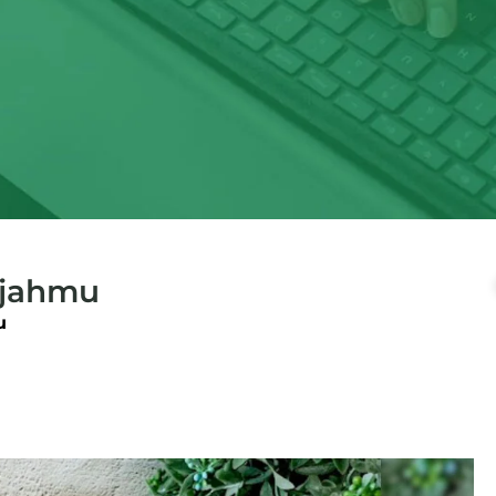
ajahmu
mu