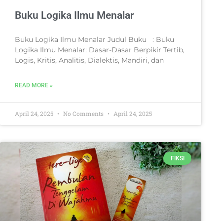
Buku Logika Ilmu Menalar
Buku Logika Ilmu Menalar Judul Buku : Buku
Logika Ilmu Menalar: Dasar-Dasar Berpikir Tertib,
Logis, Kritis, Analitis, Dialektis, Mandiri, dan
READ MORE »
April 24, 2025
No Comments
April 24, 2025
FIKSI