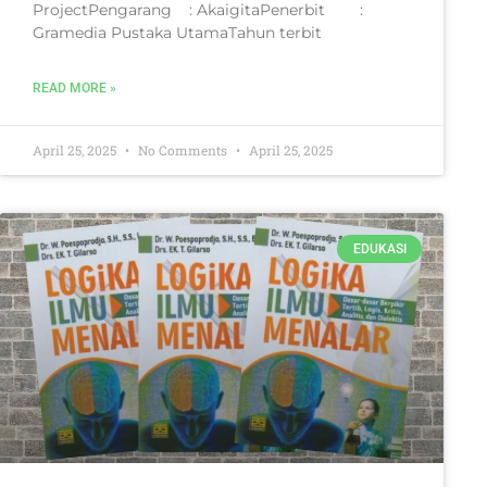
ProjectPengarang : AkaigitaPenerbit :
Gramedia Pustaka UtamaTahun terbit
READ MORE »
April 25, 2025
No Comments
April 25, 2025
EDUKASI