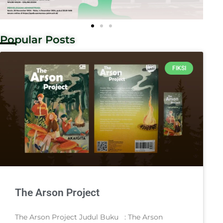
Popular Posts
FIKSI
The Arson Project
The Arson Project Judul Buku : The Arson