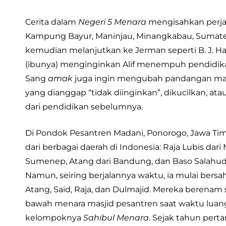
Cerita dalam
Negeri 5 Menara
mengisahkan perjal
Kampung Bayur, Maninjau, Minangkabau, Sumatera Ba
kemudian melanjutkan ke Jerman seperti B. J. H
(ibunya) menginginkan Alif menempuh pendidika
Sang
amak
juga ingin mengubah pandangan mas
yang dianggap “tidak diinginkan”, dikucilkan, at
dari pendidikan sebelumnya.
Di Pondok Pesantren Madani, Ponorogo, Jawa Timur
dari berbagai daerah di Indonesia: Raja Lubis dari 
Sumenep, Atang dari Bandung, dan Baso Salahudin 
Namun, seiring berjalannya waktu, ia mulai ber
Atang, Said, Raja, dan Dulmajid. Mereka berenam 
bawah menara masjid pesantren saat waktu luan
kelompoknya
Sahibul Menara
. Sejak tahun pert