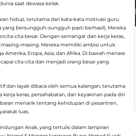
dunia saat dewasa kelak.
an hidup, terutama dari kata-kata motivasi guru
a yang bersungguh-sungguh pasti berhasil). Mereka
rcita-cita besar. Dengan semangat dan kerja keras,
 masing-masing. Mereka memiliki ambisi untuk
 Amerika, Eropa, Asia, dan Afrika. Di bawah menara
apai cita-cita dan menjadi orang besar yang
atif dan layak dibaca oleh semua kalangan, terutama
kerja keras, persahabatan, dan keyakinan pada diri
ambaran menarik tentang kehidupan di pesantren,
arakat luas.
indungan Anak, yang tertulis dalam lampiran
uku
Negeri 5 Menara
karangan Bung Ahmad Fuadi