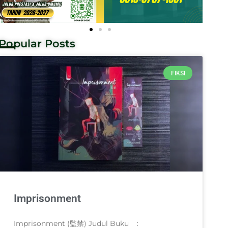
Popular Posts
FIKSI
Imprisonment
Imprisonment (監禁) Judul Buku :