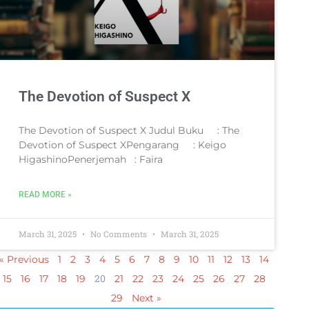
The Devotion of Suspect X
The Devotion of Suspect X Judul Buku : The
Devotion of Suspect XPengarang : Keigo
HigashinoPenerjemah : Faira
READ MORE »
March 31, 2025
No Comments
March 31, 2025
« Previous
1
2
3
4
5
6
7
8
9
10
11
12
13
14
20
15
16
17
18
19
21
22
23
24
25
26
27
28
29
Next »