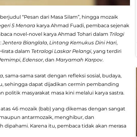
erjudul “Pesan dari Masa Silam”, hingga mozaik
geri 5 Menara
karya Ahmad Fuadi, pembaca sejenak
mbaca novel-novel karya Ahmad Tohari dalam
Trilogi
l:
Jentera Bianglala
,
Lintang Kemukus Dini Hari
,
 Hirata dalam
Tetralogi Laskar Pelangi
, yang terdiri
Pemimpi
,
Edensor
, dan
Maryamah Karpov
.
ra
, sama-sama sarat dengan refleksi sosial, budaya,
tu, sehingga dapat dijadikan cermin pembanding
n politik masyarakat masa kini melalui karya sastra.
i atas 46 mozaik (bab) yang dikemas dengan sangat
ik maupun antarmozaik, menghibur, dan
dipahami. Karena itu, pembaca tidak akan merasa