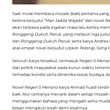
Saat mulai membaca mozaik (bab) pertama yang b
kelima berjudul “Man Jadda Wajada” dari novel
Ne
akan terbawa pada ingatan masa lalu ketika me
Ronggeng Dukuh Paruk
, yang meliputi tiga judu
dan
Ronggeng Dukuh Paruk
; serta karya Andrea
atas empat novel berjudul
Laskar Pelangi
,
Sang 
Seluruh karya tersebut, termasuk
Negeri 5 Mena
dan politik masyarakat pada kurun waktu terten
terhadap kondisi serta dinamika sosial, budaya, da
Novel
Negeri 5 Menara
karya Ahmad Fuadi terdir
baik. Alur ceritanya menarik dalam setiap moza
menggunakan bahasa yang mengalir serta mudah 
bosan mengikuti kisah demi kisahnya.