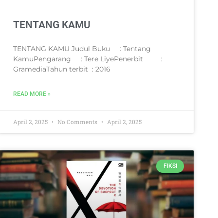
TENTANG KAMU
TENTANG KAMU Judul Buku : Tentang
KamuPengarang : Tere LiyePenerbit :
GramediaTahun terbit : 2016
READ MORE »
April 2, 2025
No Comments
April 2, 2025
FIKSI