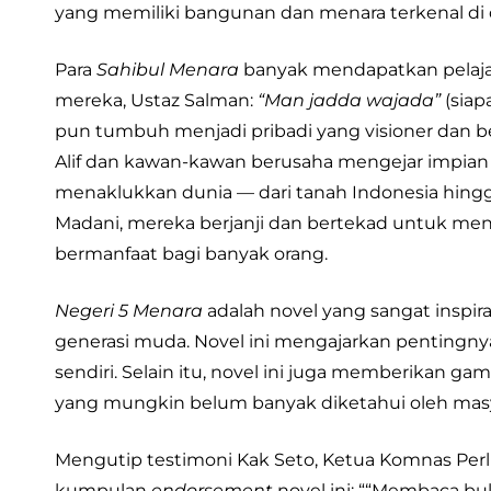
yang memiliki bangunan dan menara terkenal di 
Para
Sahibul Menara
banyak mendapatkan pelajar
mereka, Ustaz Salman:
“Man jadda wajada”
(siap
pun tumbuh menjadi pribadi yang visioner dan be
Alif dan kawan-kawan berusaha mengejar impian
menaklukkan dunia — dari tanah Indonesia hingga
Madani, mereka berjanji dan bertekad untuk menc
bermanfaat bagi banyak orang.
Negeri 5 Menara
adalah novel yang sangat inspir
generasi muda. Novel ini mengajarkan pentingnya 
sendiri. Selain itu, novel ini juga memberikan g
yang mungkin belum banyak diketahui oleh masy
Mengutip testimoni Kak Seto, Ketua Komnas Perl
kumpulan
endorsement
novel ini: ““Membaca b