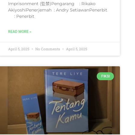
Imprisonment (監禁)Pengarang : Rikako
AkiyoshiPenerjemah : Andry SetiawanPenerbit
: Penerbit
READ MORE »
April 5, 2025
No Comments
April 5, 2025
FIKSI