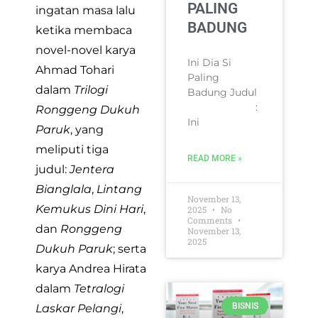
PALING
ingatan masa lalu
BADUNG
ketika membaca
novel-novel karya
Ini Dia Si
Ahmad Tohari
Paling
dalam
Trilogi
Badung Judul
:
Ronggeng Dukuh
Ini
Paruk
, yang
meliputi tiga
READ MORE »
judul:
Jentera
Bianglala
,
Lintang
November 13,
Kemukus Dini Hari
,
2025
No
Comments
dan
Ronggeng
November 13,
2025
Dukuh Paruk
; serta
karya Andrea Hirata
dalam
Tetralogi
BISNIS
Laskar Pelangi
,