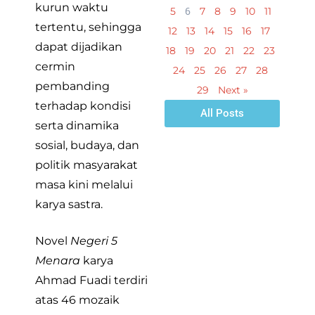
kurun waktu
6
5
7
8
9
10
11
tertentu, sehingga
12
13
14
15
16
17
dapat dijadikan
18
19
20
21
22
23
cermin
24
25
26
27
28
pembanding
29
Next »
terhadap kondisi
All Posts
serta dinamika
sosial, budaya, dan
politik masyarakat
masa kini melalui
karya sastra.
Novel
Negeri 5
Menara
karya
Ahmad Fuadi terdiri
atas 46 mozaik