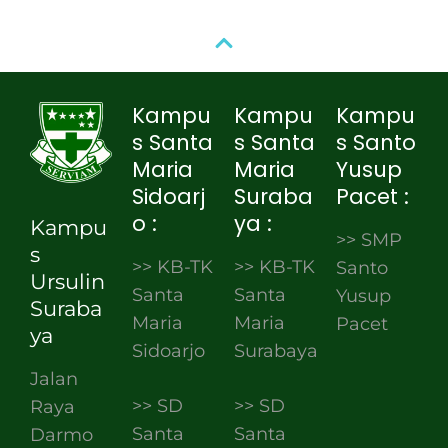
Kampu
Kampu
Kampu
s Santa
s Santa
s Santo
Maria
Maria
Yusup
Sidoarj
Suraba
Pacet :
o :
ya :
Kampu
>> SMP
s
>> KB-TK
>> KB-TK
Santo
Ursulin
Santa
Santa
Yusup
Suraba
Maria
Maria
Pacet
ya
Sidoarjo
Surabaya
Jalan
>> SD
>> SD
Raya
Santa
Santa
Darmo