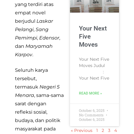
yang terdiri atas
empat novel
berjudul
Laskar
Your Next
Pelangi
,
Sang
Five
Pemimpi
,
Edensor
,
Moves
dan
Maryamah
Karpov
.
Your Next Five
Moves Judul
Seluruh karya
:
Your Next Five
tersebut,
termasuk
Negeri 5
READ MORE »
Menara
, sama-sama
sarat dengan
October 6, 2025
refleksi sosial,
No Comments
October 6, 2025
budaya, dan politik
masyarakat pada
« Previous
1
2
3
4