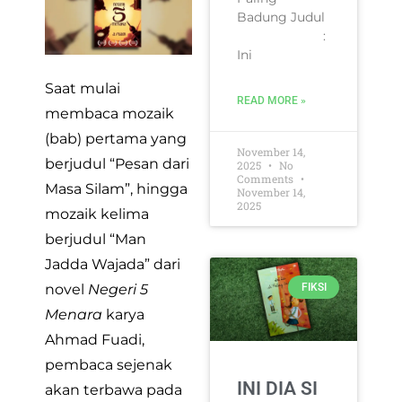
Badung Judul
:
Ini
Saat mulai
READ MORE »
membaca mozaik
(bab) pertama yang
November 14,
berjudul “Pesan dari
2025
No
Comments
Masa Silam”, hingga
November 14,
2025
mozaik kelima
berjudul “Man
Jadda Wajada” dari
FIKSI
novel
Negeri 5
Menara
karya
Ahmad Fuadi,
pembaca sejenak
INI DIA SI
akan terbawa pada