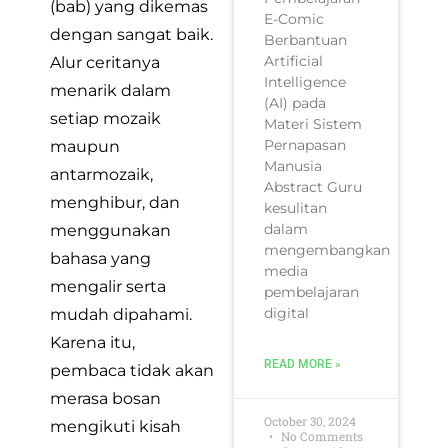
(bab) yang dikemas
E-Comic
dengan sangat baik.
Berbantuan
Artificial
Alur ceritanya
Intelligence
menarik dalam
(AI) pada
setiap mozaik
Materi Sistem
Pernapasan
maupun
Manusia
antarmozaik,
Abstract Guru
menghibur, dan
kesulitan
dalam
menggunakan
mengembangkan
bahasa yang
media
mengalir serta
pembelajaran
digital
mudah dipahami.
Karena itu,
READ MORE »
pembaca tidak akan
merasa bosan
October 30, 2024
mengikuti kisah
No Comments