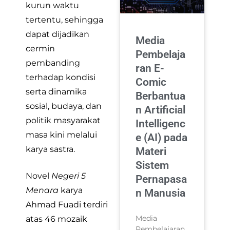
kurun waktu
tertentu, sehingga
dapat dijadikan
Media
cermin
Pembelaja
pembanding
ran E-
terhadap kondisi
Comic
serta dinamika
Berbantua
sosial, budaya, dan
n Artificial
politik masyarakat
Intelligenc
masa kini melalui
e (AI) pada
karya sastra.
Materi
Sistem
Novel
Negeri 5
Pernapasa
Menara
karya
n Manusia
Ahmad Fuadi terdiri
Media
atas 46 mozaik
Pembelajaran