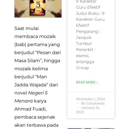
9 Karakter
Guru Efektif
Judul Buku : 9
Karekter Guru
Efektif
Saat mulai
Pengarang :
membaca mozaik
Jacquie
Turnbul
(bab) pertama yang
Penerbit :
berjudul “Pesan dari
esensi,
Masa Silam”, hingga
erlangga
Group
mozaik kelima
berjudul “Man
READ MORE »
Jadda Wajada” dari
novel
Negeri 5
November 1, 2024
Menara
karya
No Comments
January 16,
Ahmad Fuadi,
2025
pembaca sejenak
akan terbawa pada