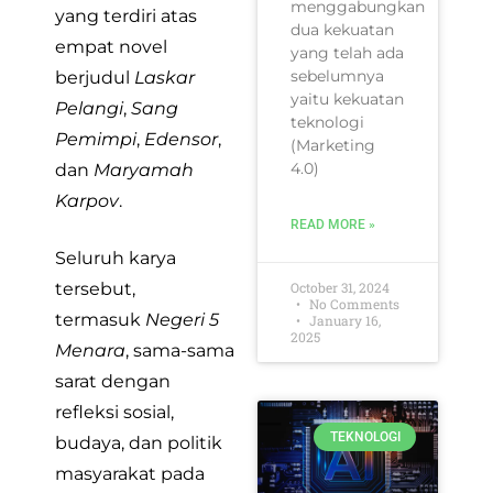
menggabungkan
yang terdiri atas
dua kekuatan
empat novel
yang telah ada
sebelumnya
berjudul
Laskar
yaitu kekuatan
Pelangi
,
Sang
teknologi
Pemimpi
,
Edensor
,
(Marketing
4.0)
dan
Maryamah
Karpov
.
READ MORE »
Seluruh karya
October 31, 2024
tersebut,
No Comments
termasuk
Negeri 5
January 16,
2025
Menara
, sama-sama
sarat dengan
refleksi sosial,
TEKNOLOGI
budaya, dan politik
masyarakat pada