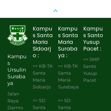
Kampu
Kampu
Kampu
s Santa
s Santa
s Santo
Maria
Maria
Yusup
Sidoarj
Suraba
Pacet :
o :
ya :
Kampu
>> SMP
s
>> KB-TK
>> KB-TK
Santo
Ursulin
Santa
Santa
Yusup
Suraba
Maria
Maria
Pacet
ya
Sidoarjo
Surabaya
Jalan
>> SD
>> SD
Raya
Santa
Santa
Darmo