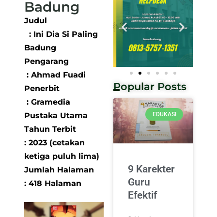
Badung
Judul
: Ini Dia Si Paling
Badung
Pengarang
: Ahmad Fuadi
Popular Posts
Penerbit
: Gramedia
Pustaka Utama
EDUKASI
Tahun Terbit
: 2023 (cetakan
ketiga puluh lima)
9 Karekter
Jumlah Halaman
Guru
: 418 Halaman
Efektif