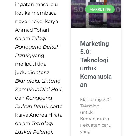
ingatan masa lalu
MARKETING
ketika membaca
novel-novel karya
Ahmad Tohari
dalam
Trilogi
Marketing
Ronggeng Dukuh
5.0:
Paruk
, yang
Teknologi
meliputi tiga
untuk
judul:
Jentera
Kemanusia
Bianglala
,
Lintang
an
Kemukus Dini Hari
,
dan
Ronggeng
Marketing 5.0:
Teknologi
Dukuh Paruk
; serta
untuk
karya Andrea Hirata
Kemanusiaan
dalam
Tetralogi
Kekuatan baru
yang
Laskar Pelangi
,