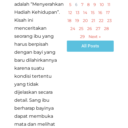
adalah “Menyerahkan
6
5
7
8
9
10
11
Hadiah Kehidupan”.
12
13
14
15
16
17
Kisah ini
18
19
20
21
22
23
menceritakan
24
25
26
27
28
seorang ibu yang
29
Next »
harus berpisah
All Posts
dengan bayi yang
baru dilahirkannya
karena suatu
kondisi tertentu
yang tidak
dijelaskan secara
detail. Sang ibu
berharap bayinya
dapat membuka
mata dan melihat