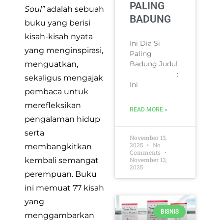
PALING
Soul”
adalah sebuah
BADUNG
buku yang berisi
kisah-kisah nyata
Ini Dia Si
yang menginspirasi,
Paling
Badung Judul
menguatkan,
:
sekaligus mengajak
Ini
pembaca untuk
merefleksikan
READ MORE »
pengalaman hidup
serta
November 13,
2025
No
membangkitkan
Comments
November 13,
kembali semangat
2025
perempuan. Buku
ini memuat 77 kisah
yang
BISNIS
menggambarkan