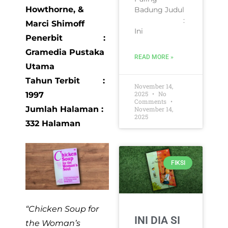
Howthorne,
&
Badung Judul
:
Marci Shimoff
Ini
Penerbit :
Gramedia Pustaka
READ MORE »
Utama
Tahun Terbit :
November 14,
2025
No
1997
Comments
Jumlah Halaman :
November 14,
2025
332 Halaman
FIKSI
“Chicken Soup for
INI DIA SI
the Woman’s