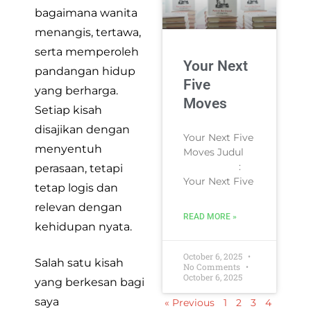
bagaimana wanita
menangis, tertawa,
serta memperoleh
Your Next
pandangan hidup
Five
yang berharga.
Moves
Setiap kisah
disajikan dengan
Your Next Five
menyentuh
Moves Judul
:
perasaan, tetapi
Your Next Five
tetap logis dan
relevan dengan
READ MORE »
kehidupan nyata.
October 6, 2025
Salah satu kisah
No Comments
October 6, 2025
yang berkesan bagi
saya
« Previous
1
2
3
4