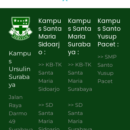
Kampu
Kampu
Kampu
s Santa
s Santa
s Santo
Maria
Maria
Yusup
Sidoarj
Suraba
Pacet :
o :
ya :
Kampu
>> SMP
s
>> KB-TK
>> KB-TK
Santo
Ursulin
Santa
Santa
Yusup
Suraba
Maria
Maria
Pacet
ya
Sidoarjo
Surabaya
Jalan
>> SD
>> SD
Raya
Santa
Santa
Darmo
Maria
Maria
49
Sidoarjo
Surabaya
Surabaya