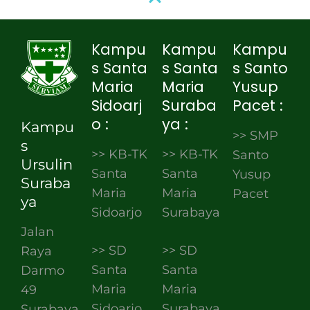
Kampu
Kampu
Kampu
s Santa
s Santa
s Santo
Maria
Maria
Yusup
Sidoarj
Suraba
Pacet :
o :
ya :
Kampu
>> SMP
s
>> KB-TK
>> KB-TK
Santo
Ursulin
Santa
Santa
Yusup
Suraba
Maria
Maria
Pacet
ya
Sidoarjo
Surabaya
Jalan
>> SD
>> SD
Raya
Santa
Santa
Darmo
Maria
Maria
49
Sidoarjo
Surabaya
Surabaya