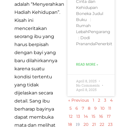
Cinta dan
adalah “Menyerahkan
Kehidupan
Hadiah Kehidupan”.
Boneka Judul
Buku :
Kisah ini
Rumah
menceritakan
LebahPengarang
seorang ibu yang
: Dodi
PranandaPenerbit
harus berpisah
dengan bayi yang
baru dilahirkannya
READ MORE »
karena suatu
kondisi tertentu
April 8, 2025
yang tidak
No Comments
April 8, 2025
dijelaskan secara
« Previous
1
2
3
4
detail. Sang ibu
5
6
7
8
9
10
11
berharap bayinya
12
13
14
15
16
17
dapat membuka
19
18
20
21
22
23
mata dan melihat