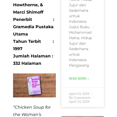
Howthorne,
&
Jujur dan
Sederhana
Marci Shimoff
untuk
Penerbit :
Indonesia
Gramedia Pustaka
Judul Buku :
Mohammad
Utama
Hatta, Hidup
Tahun Terbit :
Jujur dan
1997
Sederhana
untuk
Jumlah Halaman :
Indonesia
332 Halaman
Pengarang
READ MORE »
April 22, 2025
No Comments
April 22, 2025
“Chicken Soup for
the Woman’s