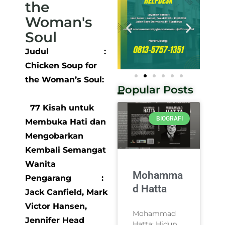
the
Woman's
Soul
Judul :
Chicken Soup for
the Woman’s Soul:
Popular Posts
77 Kisah untuk
BIOGRAFI
Membuka Hati
dan
Mengobarkan
Kembali Semangat
Wanita
Mohamma
Pengarang :
d Hatta
Jack Canfield, Mark
Victor Hansen,
Mohammad
Jennifer Head
Hatta: Hidup