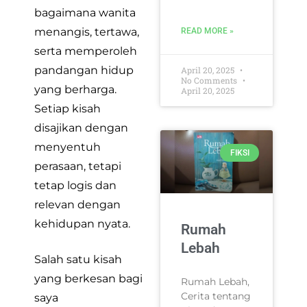
bagaimana wanita
menangis, tertawa,
READ MORE »
serta memperoleh
pandangan hidup
April 20, 2025
No Comments
yang berharga.
April 20, 2025
Setiap kisah
disajikan dengan
menyentuh
FIKSI
perasaan, tetapi
tetap logis dan
relevan dengan
kehidupan nyata.
Rumah
Lebah
Salah satu kisah
yang berkesan bagi
Rumah Lebah,
Cerita tentang
saya