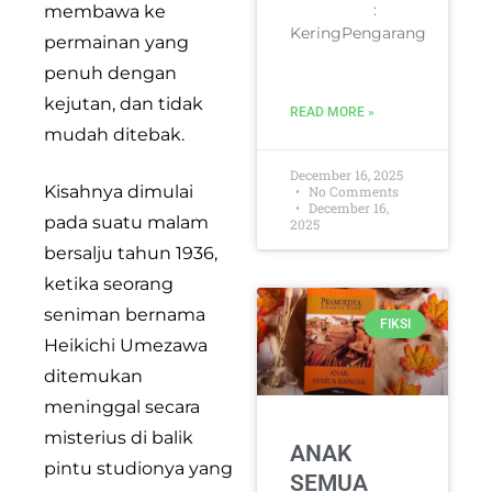
:
membawa ke
KeringPengarang
permainan yang
penuh dengan
kejutan, dan tidak
READ MORE »
mudah ditebak.
December 16, 2025
Kisahnya dimulai
No Comments
December 16,
pada suatu malam
2025
bersalju tahun 1936,
ketika seorang
seniman bernama
FIKSI
Heikichi Umezawa
ditemukan
meninggal secara
misterius di balik
ANAK
pintu studionya yang
SEMUA