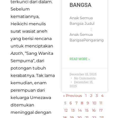
terkunci dari dalam.
BANGSA
Sebelum
kematiannya,
Anak Semua
Bangsa Judul
Heikichi menulis
:
surat wasiat aneh
Anak Semua
yang berisi rencana
BangsaPengarang
untuk menciptakan
Azoth
, “Sang Wanita
READ MORE »
Sempurna”, dari
potongan tubuh
December 15, 2025
kerabatnya. Tak lama
No Comments
December 15,
kemudian, enam
2025
perempuan dari
« Previous
1
2
3
4
keluarga Umezawa
5
6
7
8
9
10
11
ditemukan
12
13
14
15
16
17
meninggal dengan
18
19
20
21
22
23