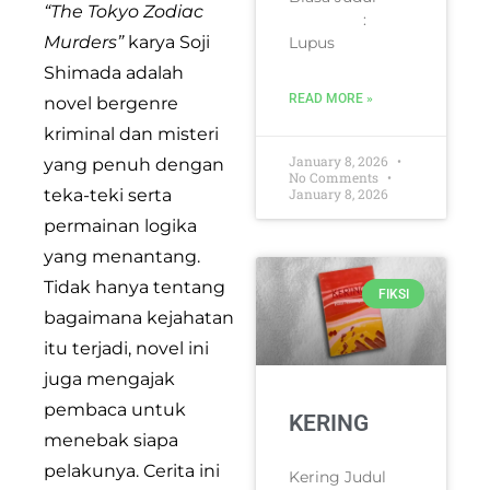
“The Tokyo Zodiac
:
Murders”
karya Soji
Lupus
Shimada adalah
READ MORE »
novel bergenre
kriminal dan misteri
January 8, 2026
yang penuh dengan
No Comments
teka-teki serta
January 8, 2026
permainan logika
yang menantang.
Tidak hanya tentang
FIKSI
bagaimana kejahatan
itu terjadi, novel ini
juga mengajak
pembaca untuk
KERING
menebak siapa
pelakunya. Cerita ini
Kering Judul