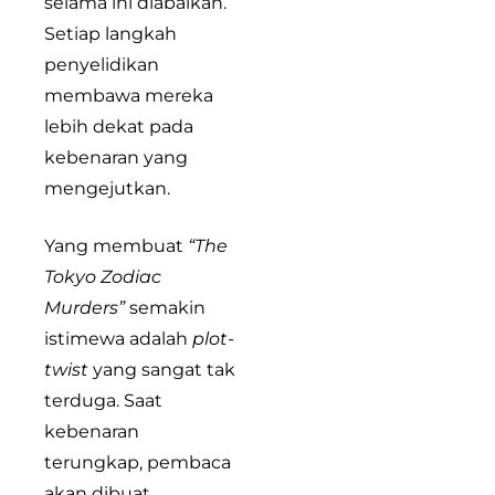
selama ini diabaikan.
Setiap langkah
penyelidikan
membawa mereka
lebih dekat pada
kebenaran yang
mengejutkan.
Yang membuat
“The
Tokyo Zodiac
Murders”
semakin
istimewa adalah
plot-
twist
yang sangat tak
terduga. Saat
kebenaran
terungkap, pembaca
akan dibuat