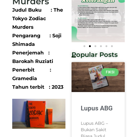
Murders
Judul Buku : The
Tokyo Zodiac
Murders
Pengarang : Soji
Shimada
Penerjemah :
Popular Posts
Barokah Ruziati
Penerbit :
FIKSI
Gramedia
Tahun terbit : 2023
Lupus ABG
Lupus ABG –
Bukan Sakit
Biasa Judul