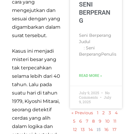
cara yang
SENI
mengejutkan dan
BERPERAN
sesuai dengan yang
G
digambarkan dalam
surat tersebut.
Seni Berperang
Judul
: Seni
Kasus ini menjadi
BerperangPenulis
misteri besar yang
tak terpecahkan
selama lebih dari 40
READ MORE »
tahun. Lalu pada
suatu hari di tahun
July 9, 2025
No
Comments
July
1979, Kiyoshi Mitarai,
9, 2025
seorang detektif
« Previous
1
2
3
4
cerdas yang alih
5
6
7
8
9
10
11
dalam logika dan
15
12
13
14
16
17