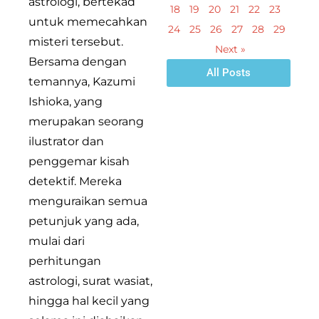
astrologi, bertekad
18
19
20
21
22
23
untuk memecahkan
24
25
26
27
28
29
misteri tersebut.
Next »
Bersama dengan
All Posts
temannya, Kazumi
Ishioka, yang
merupakan seorang
ilustrator dan
penggemar kisah
detektif. Mereka
menguraikan semua
petunjuk yang ada,
mulai dari
perhitungan
astrologi, surat wasiat,
hingga hal kecil yang