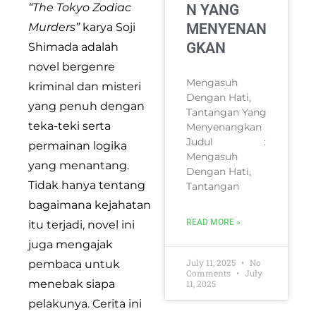
“The Tokyo Zodiac
N YANG
Murders”
karya Soji
MENYENAN
GKAN
Shimada adalah
novel bergenre
Mengasuh
kriminal dan misteri
Dengan Hati,
yang penuh dengan
Tantangan Yang
teka-teki serta
Menyenangkan
Judul :
permainan logika
Mengasuh
yang menantang.
Dengan Hati,
Tidak hanya tentang
Tantangan
bagaimana kejahatan
READ MORE »
itu terjadi, novel ini
juga mengajak
July 11, 2025
No
pembaca untuk
Comments
July
menebak siapa
11, 2025
pelakunya. Cerita ini