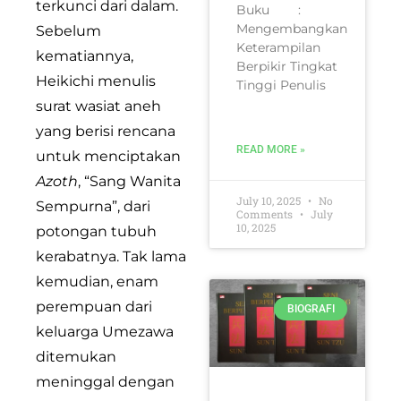
terkunci dari dalam.
Buku :
Mengembangkan
Sebelum
Keterampilan
kematiannya,
Berpikir Tingkat
Heikichi menulis
Tinggi Penulis
surat wasiat aneh
yang berisi rencana
READ MORE »
untuk menciptakan
Azoth
, “Sang Wanita
July 10, 2025
No
Sempurna”, dari
Comments
July
10, 2025
potongan tubuh
kerabatnya. Tak lama
kemudian, enam
perempuan dari
BIOGRAFI
keluarga Umezawa
ditemukan
meninggal dengan