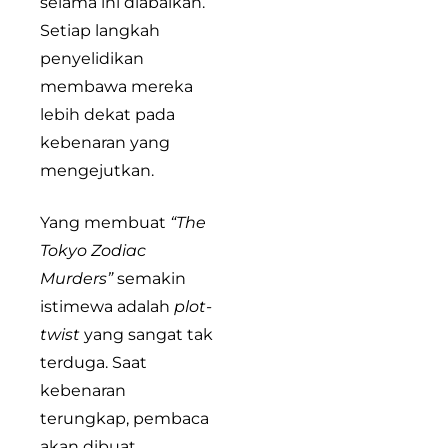
selama ini diabaikan.
Setiap langkah
penyelidikan
membawa mereka
lebih dekat pada
kebenaran yang
mengejutkan.
Yang membuat
“The
Tokyo Zodiac
Murders”
semakin
istimewa adalah
plot-
twist
yang sangat tak
terduga. Saat
kebenaran
terungkap, pembaca
akan dibuat