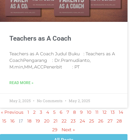
Teachers as A Coach
Teachers as A Coach Judul Buku : Teachers as A
CoachPengarang : Dr.Pramudianto,
M.min,MM,.ACCPenerbit : PT
READ MORE »
May 2, 2025
No Comments
May 2, 2025
« Previous
1
2
3
4
5
6
7
8
9
10
11
12
13
14
17
15
16
18
19
20
21
22
23
24
25
26
27
28
29
Next »