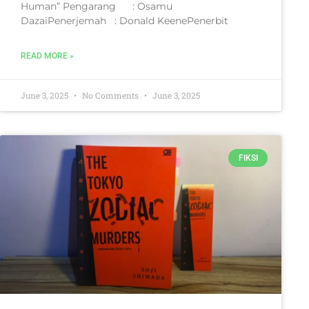
Human” Pengarang : Osamu
DazaiPenerjemah : Donald KeenePenerbit
READ MORE »
June 3, 2025
No Comments
June 3, 2025
FIKSI