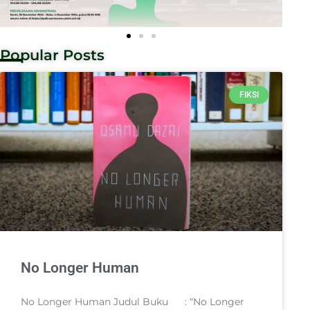
Popular Posts
FIKSI
No Longer Human
No Longer Human Judul Buku : “No Longer