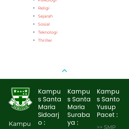
Religi
Sejarah
Sosial
Teknologi
Thriller
Kampu
Kampu
Kampu
s Santa
s Santa
s Santo
Maria
Maria
Yusup
Sidoarj
Suraba
Pacet :
o :
ya :
Kampu
>> SMP