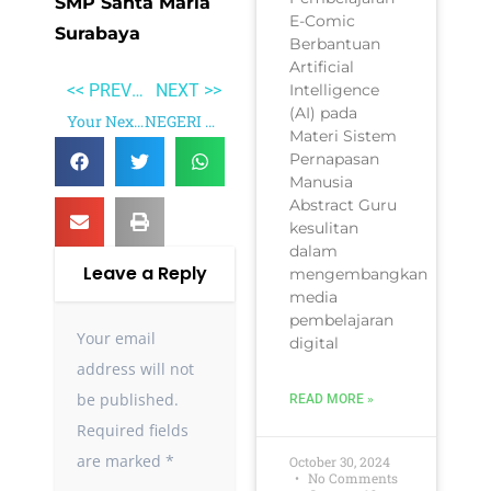
SMP Santa Maria
E-Comic
Surabaya
Berbantuan
Artificial
Intelligence
<< PREVIOUS
NEXT >>
(AI) pada
Your Next Five Moves
NEGERI 5 MENARA
Materi Sistem
Pernapasan
Manusia
Abstract Guru
kesulitan
dalam
Leave a Reply
mengembangkan
media
pembelajaran
Your email
digital
address will not
be published.
READ MORE »
Required fields
are marked
*
October 30, 2024
No Comments