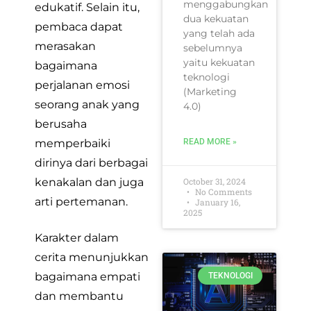
menggabungkan
edukatif. Selain itu,
dua kekuatan
pembaca dapat
yang telah ada
merasakan
sebelumnya
yaitu kekuatan
bagaimana
teknologi
perjalanan emosi
(Marketing
seorang anak yang
4.0)
berusaha
READ MORE »
memperbaiki
dirinya dari berbagai
October 31, 2024
kenakalan dan juga
No Comments
arti pertemanan.
January 16,
2025
Karakter dalam
cerita menunjukkan
bagaimana empati
TEKNOLOGI
dan membantu