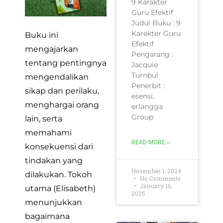
9 Karakter
Guru Efektif
Judul Buku : 9
Karekter Guru
Buku ini
Efektif
mengajarkan
Pengarang :
tentang pentingnya
Jacquie
Turnbul
mengendalikan
Penerbit :
sikap dan perilaku,
esensi,
menghargai orang
erlangga
Group
lain, serta
memahami
READ MORE »
konsekuensi dari
tindakan yang
November 1, 2024
dilakukan. Tokoh
No Comments
January 16,
utama (Elisabeth)
2025
menunjukkan
bagaimana