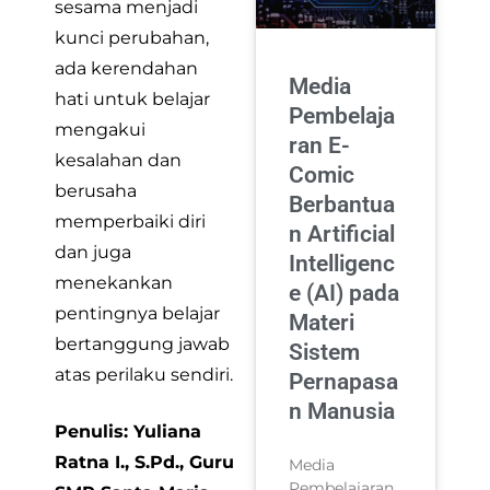
sesama menjadi
kunci perubahan,
ada kerendahan
Media
hati untuk belajar
Pembelaja
mengakui
ran E-
kesalahan dan
Comic
berusaha
Berbantua
memperbaiki diri
n Artificial
dan juga
Intelligenc
menekankan
e (AI) pada
pentingnya belajar
Materi
bertanggung jawab
Sistem
atas perilaku sendiri.
Pernapasa
n Manusia
Penulis: Yuliana
Ratna I., S.Pd., Guru
Media
Pembelajaran