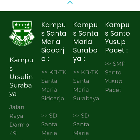
Kampu
Kampu
Kampu
s Santa
s Santa
s Santo
Maria
Maria
Yusup
Sidoarj
Suraba
Pacet :
o :
ya :
Kampu
>> SMP
s
>> KB-TK
>> KB-TK
Santo
Ursulin
Santa
Santa
Yusup
Suraba
Maria
Maria
Pacet
ya
Sidoarjo
Surabaya
Jalan
>> SD
>> SD
Raya
Santa
Santa
Darmo
Maria
Maria
49