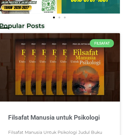
Popular Posts
FILSAFAT
Filsafat Manusia untuk Psikologi
Filsafat Manusia Untuk Psikologi Judul Buku