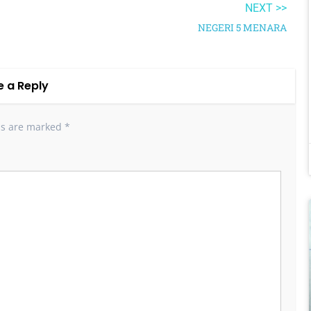
NEXT >>
NEGERI 5 MENARA
e a Reply
ds are marked
*