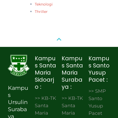
Teknologi
Thriller
Kampu
Kampu
Kampu
s Santa
s Santa
s Santo
Maria
Maria
Yusup
Sidoarj
Suraba
Pacet :
o :
ya :
Kampu
>> SMP
s
>> KB-TK
>> KB-TK
Santo
Ursulin
Santa
Santa
Yusup
Suraba
Maria
Maria
Pacet
ya