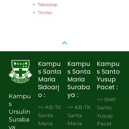
Teknologi
Thriller
Kampu
Kampu
Kampu
s Santa
s Santa
s Santo
Maria
Maria
Yusup
Sidoarj
Suraba
Pacet :
o :
ya :
Kampu
>> SMP
s
>> KB-TK
>> KB-TK
Santo
Ursulin
Santa
Santa
Yusup
Suraba
Maria
Maria
Pacet
ya