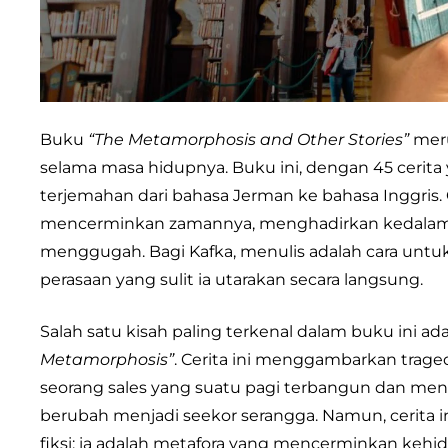
Buku
“The Metamorphosis and Other Stories”
meru
selama masa hidupnya. Buku ini, dengan 45 cerit
terjemahan dari bahasa Jerman ke bahasa Inggris.
mencerminkan zamannya, menghadirkan kedalama
menggugah. Bagi Kafka, menulis adalah cara un
perasaan yang sulit ia utarakan secara langsung.
Salah satu kisah paling terkenal dalam buku ini ad
Metamorphosis”
. Cerita ini menggambarkan trage
seorang sales yang suatu pagi terbangun dan mend
berubah menjadi seekor serangga. Namun, cerita i
fiksi; ia adalah metafora yang mencerminkan kehid