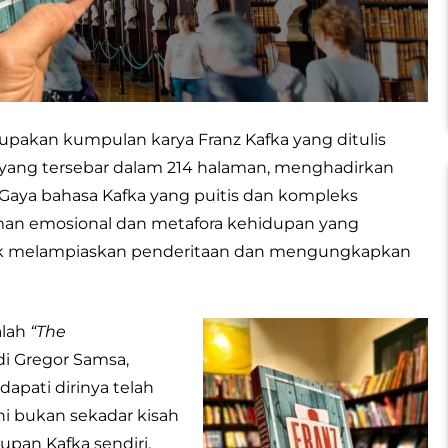
pakan kumpulan karya Franz Kafka yang ditulis
a yang tersebar dalam 214 halaman, menghadirkan
 Gaya bahasa Kafka yang puitis dan kompleks
n emosional dan metafora kehidupan yang
tuk melampiaskan penderitaan dan mengungkapkan
alah
“The
di Gregor Samsa,
apati dirinya telah
ni bukan sekadar kisah
upan Kafka sendiri.