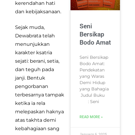
kerendahan hati
dan kebijaksanaan.
Seni
Sejak muda,
Bersikap
Dewabrata telah
Bodo Amat
menunjukkan
karakter ksatria
Seni Bersikap
sejati: berani, setia,
Bodo Amat:
dan teguh pada
Pendekatan
yang Waras
janji. Bentuk
Demi Hidup
pengorbanan
yang Bahagia
terbesarnya tampak
Judul Buku
: Seni
ketika ia rela
melepaskan haknya
READ MORE »
atas takhta demi
kebahagiaan sang
January 6, 2025