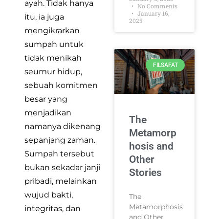
ayah. Tidak hanya
No Comments
January 16,
itu, ia juga
2025
mengikrarkan
sumpah untuk
tidak menikah
FILSAFAT
seumur hidup,
sebuah komitmen
besar yang
menjadikan
The
namanya dikenang
Metamorp
sepanjang zaman.
hosis and
Sumpah tersebut
Other
bukan sekadar janji
Stories
pribadi, melainkan
wujud bakti,
The
Metamorphosis
integritas, dan
and Other