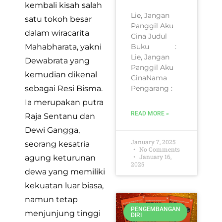
kembali kisah salah
Lie, Jangan
satu tokoh besar
Panggil Aku
dalam wiracarita
Cina Judul
Buku :
Mahabharata, yakni
Lie, Jangan
Dewabrata yang
Panggil Aku
kemudian dikenal
CinaNama
Pengarang :
sebagai Resi Bisma.
Ia merupakan putra
READ MORE »
Raja Sentanu dan
Dewi Gangga,
January 7, 2025
seorang kesatria
No Comments
January 16,
agung keturunan
2025
dewa yang memiliki
kekuatan luar biasa,
namun tetap
PENGEMBANGAN
menjunjung tinggi
DIRI