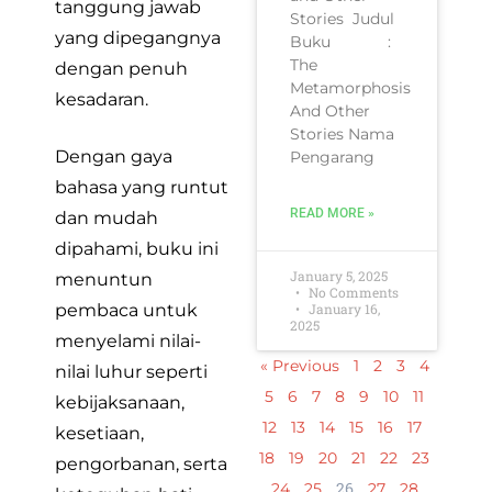
tanggung jawab
Stories Judul
yang dipegangnya
Buku :
The
dengan penuh
Metamorphosis
kesadaran.
And Other
Stories Nama
Dengan gaya
Pengarang
bahasa yang runtut
READ MORE »
dan mudah
dipahami, buku ini
January 5, 2025
menuntun
No Comments
pembaca untuk
January 16,
2025
menyelami nilai-
« Previous
1
2
3
4
nilai luhur seperti
5
6
7
8
9
10
11
kebijaksanaan,
12
13
14
15
16
17
kesetiaan,
18
19
20
21
22
23
pengorbanan, serta
26
24
25
27
28