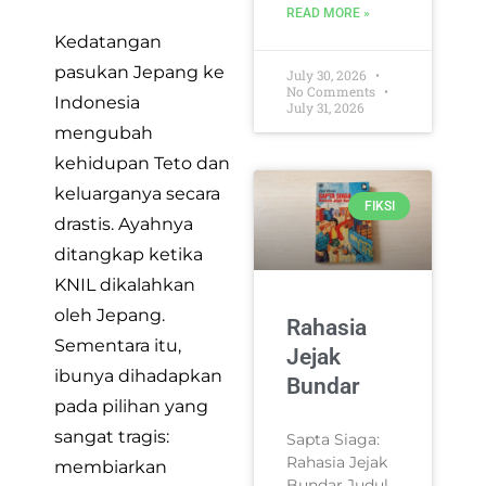
READ MORE »
Kedatangan
pasukan Jepang ke
July 30, 2026
No Comments
Indonesia
July 31, 2026
mengubah
kehidupan Teto dan
keluarganya secara
FIKSI
drastis. Ayahnya
ditangkap ketika
KNIL dikalahkan
oleh Jepang.
Rahasia
Sementara itu,
Jejak
ibunya dihadapkan
Bundar
pada pilihan yang
sangat tragis:
Sapta Siaga:
Rahasia Jejak
membiarkan
Bundar Judul