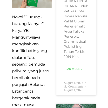
KETIKA CINTA
BICARA Judul:
Ketika Cinta
Bicara Penulis:
Novel “Burung-
Kahlil Gibran
burung Manyar”
Penerjemah:
karya YB.
Arga Tutuka
Penerbit:
Mangunwijaya
Grammatical
mengisahkan
Publishing
konflik batin yang
Tahun Terbit:
2014 Kahlil
dialami Teto,
seorang pemuda
READ MORE »
pribumi yang justru
berpihak pada
August 1, 2026
penjajah Belanda.
No Comments
August 1, 2026
Latar cerita
bergerak pada
masa-masa