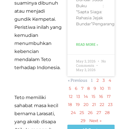
suaminya dibunuh
Buku :
atau menjadi
“Sapta Siaga:
Rahasia Jejak
gundik Kempetai.
Bundar”Pengarang
Peristiwa inilah yang
kemudian
menumbuhkan
READ MORE »
kebencian
mendalam Teto
May 3, 2026
No
Comments
terhadap Indonesia.
May 3, 2026
« Previous
1
2
3
4
5
6
7
8
9
10
11
12
13
14
15
16
17
Teto memiliki
18
19
20
21
22
23
sahabat masa kecil
24
25
26
27
28
bernama Larasati,
29
Next »
yang akrab disapa