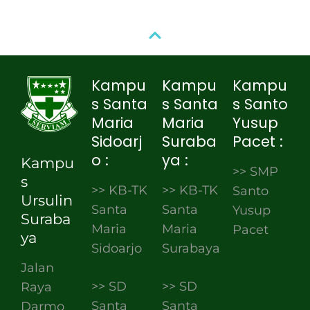
Kampu
Kampu
Kampu
s Santa
s Santa
s Santo
Maria
Maria
Yusup
Sidoarj
Suraba
Pacet :
o :
ya :
Kampu
>> SMP
s
>> KB-TK
>> KB-TK
Santo
Ursulin
Santa
Santa
Yusup
Suraba
Maria
Maria
Pacet
ya
Sidoarjo
Surabaya
Jalan
>> SD
>> SD
Raya
Santa
Santa
Darmo