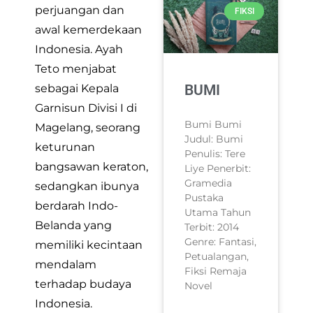
perjuangan dan
FIKSI
awal kemerdekaan
Indonesia. Ayah
Teto menjabat
BUMI
sebagai Kepala
Garnisun Divisi I di
Bumi Bumi
Magelang, seorang
Judul: Bumi
keturunan
Penulis: Tere
bangsawan keraton,
Liye Penerbit:
Gramedia
sedangkan ibunya
Pustaka
berdarah Indo-
Utama Tahun
Belanda yang
Terbit: 2014
Genre: Fantasi,
memiliki kecintaan
Petualangan,
mendalam
Fiksi Remaja
terhadap budaya
Novel
Indonesia.