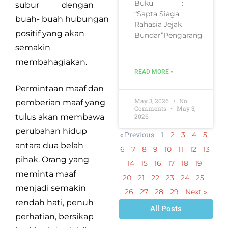
Buku :
subur dengan
“Sapta Siaga:
buah- buah hubungan
Rahasia Jejak
positif yang akan
Bundar”Pengarang
semakin
membahagiakan.
READ MORE »
Permintaan maaf dan
May 3, 2026
No
pemberian maaf yang
Comments
May 3,
2026
tulus akan membawa
perubahan hidup
« Previous
1
2
3
4
5
antara dua belah
6
7
8
9
10
11
12
13
pihak. Orang yang
14
15
16
17
18
19
meminta maaf
20
21
22
23
24
25
menjadi semakin
26
27
28
29
Next »
rendah hati, penuh
All Posts
perhatian, bersikap