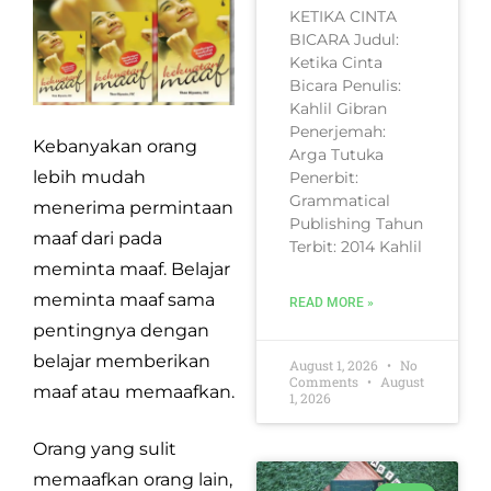
KETIKA CINTA
BICARA Judul:
Ketika Cinta
Bicara Penulis:
Kahlil Gibran
Penerjemah:
Kebanyakan orang
Arga Tutuka
lebih mudah
Penerbit:
Grammatical
menerima permintaan
Publishing Tahun
maaf dari pada
Terbit: 2014 Kahlil
meminta maaf. Belajar
meminta maaf sama
READ MORE »
pentingnya dengan
belajar memberikan
August 1, 2026
No
Comments
August
maaf atau memaafkan.
1, 2026
Orang yang sulit
memaafkan orang lain,