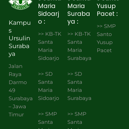
Maria
Maria
Yusup
Sidoarj
Suraba
Pacet :
o :
ya :
Kampu
>> SMP
s
>> KB-TK
>> KB-TK
Santo
Ursulin
Santa
Santa
Yusup
Suraba
Maria
Maria
Pacet
ya
Sidoarjo
Surabaya
Jalan
>> SD
>> SD
Raya
Santa
Santa
Darmo
Maria
Maria
49
Sidoarjo
Surabaya
Surabaya
– Jawa
>> SMP
>> SMP
Timur
Santa
Santa