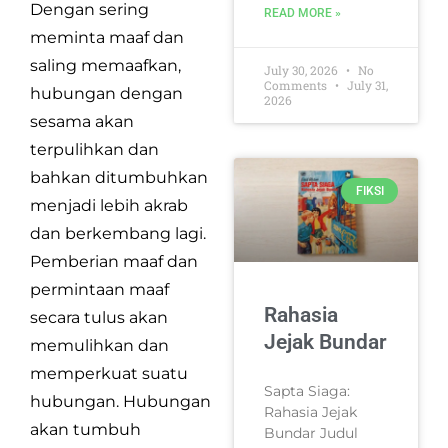
Dengan sering
READ MORE »
meminta maaf dan
saling memaafkan,
July 30, 2026
No
Comments
July 31,
hubungan dengan
2026
sesama akan
terpulihkan dan
bahkan ditumbuhkan
FIKSI
menjadi lebih akrab
dan berkembang lagi.
Pemberian maaf dan
permintaan maaf
Rahasia
secara tulus akan
Jejak Bundar
memulihkan dan
memperkuat suatu
Sapta Siaga:
hubungan. Hubungan
Rahasia Jejak
akan tumbuh
Bundar Judul