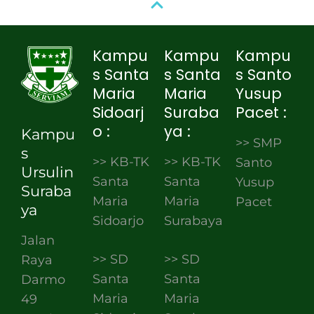
Kampu
Kampu
Kampu
s Santa
s Santa
s Santo
Maria
Maria
Yusup
Sidoarj
Suraba
Pacet :
o :
ya :
Kampu
>> SMP
s
>> KB-TK
>> KB-TK
Santo
Ursulin
Santa
Santa
Yusup
Suraba
Maria
Maria
Pacet
ya
Sidoarjo
Surabaya
Jalan
>> SD
>> SD
Raya
Santa
Santa
Darmo
Maria
Maria
49