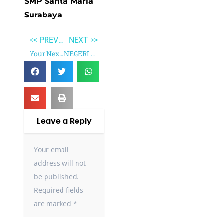
SMP Santa Maria
Surabaya
<< PREVIOUS
NEXT >>
Your Next Five Moves
NEGERI 5 MENARA
Leave a Reply
Your email
address will not
be published.
Required fields
are marked
*